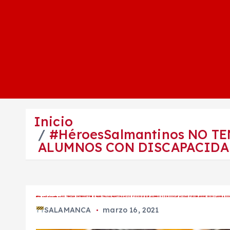
Inicio
#HéroesSalmantinos NO T
ALUMNOS CON DISCAPACIDAD
#HéroesSalmantinos NO TENÍAN INTERNET PERO MAESTRA SALMANTINA HIZO POSIBLE QUE ALUMNOS CON DISCAPACIDAD PUDIERAN RECIBIR CLASES A DI
SALAMANCA
marzo 16, 2021