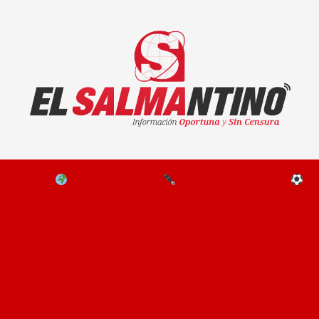
El Salmantino - medios/noticias/editorial
NAL
EL MUNDO
EDITORIALES
D