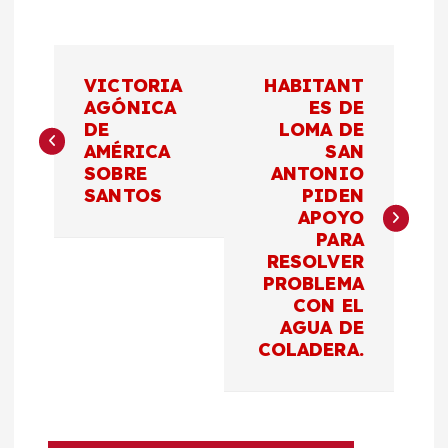
N
VICTORIA
HABITANT
a
AGÓNICA
ES DE
DE
LOMA DE
AMÉRICA
SAN
v
SOBRE
ANTONIO
SANTOS
PIDEN
e
APOYO
PARA
g
RESOLVER
PROBLEMA
a
CON EL
AGUA DE
c
COLADERA.
i