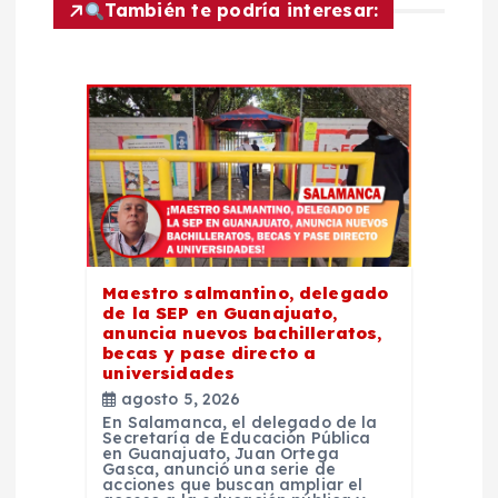
ó
También te podría interesar:
n
d
e
e
n
Maestro salmantino, delegado
de la SEP en Guanajuato,
t
anuncia nuevos bachilleratos,
becas y pase directo a
universidades
r
agosto 5, 2026
En Salamanca, el delegado de la
a
Secretaría de Educación Pública
en Guanajuato, Juan Ortega
Gasca, anunció una serie de
acciones que buscan ampliar el