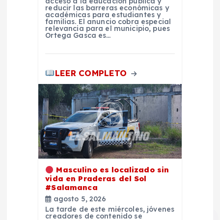
d
acceso a la educación pública y
reducir las barreras económicas y
académicas para estudiantes y
a
familias. El anuncio cobra especial
relevancia para el municipio, pues
Ortega Gasca es…
s
LEER COMPLETO
Masculino es localizado sin
vida en Praderas del Sol
#Salamanca
agosto 5, 2026
La tarde de este miércoles, jóvenes
creadores de contenido se