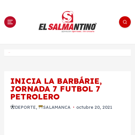
S
a
l
t
a
r
a
l
c
o
El Salmantino - medios/noticias/editorial
n
t
e
Inicio
n
i
d
o
INICIA LA BARBÁRIE,
JORNADA 7 FUTBOL 7
PETROLERO
DEPORTE
,
SALAMANCA
octubre 20, 2021