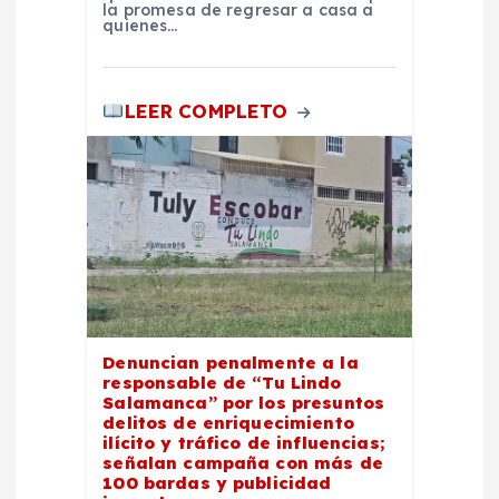
la promesa de regresar a casa a
quienes…
a
d
LEER COMPLETO
a
s
Denuncian penalmente a la
responsable de “Tu Lindo
Salamanca” por los presuntos
delitos de enriquecimiento
ilícito y tráfico de influencias;
señalan campaña con más de
100 bardas y publicidad