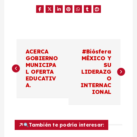
N
ACERCA
#Biósfera
a
GOBIERNO
MÉXICO Y
MUNICIPA
SU
L OFERTA
LIDERAZG
v
EDUCATIV
O
A.
INTERNAC
e
IONAL
g
a
También te podría interesar:
c