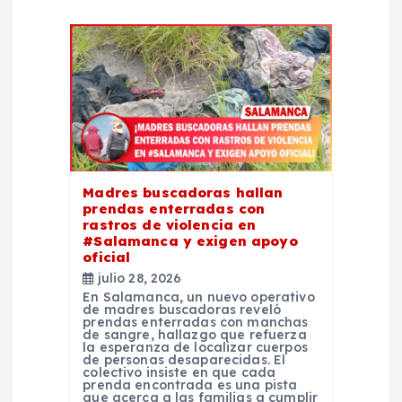
i
ó
n
d
Madres buscadoras hallan
e
prendas enterradas con
rastros de violencia en
#Salamanca y exigen apoyo
e
oficial
julio 28, 2026
n
En Salamanca, un nuevo operativo
de madres buscadoras reveló
prendas enterradas con manchas
de sangre, hallazgo que refuerza
t
la esperanza de localizar cuerpos
de personas desaparecidas. El
colectivo insiste en que cada
r
prenda encontrada es una pista
que acerca a las familias a cumplir