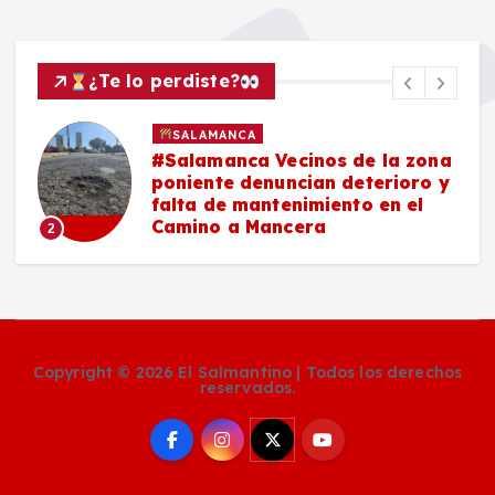
¿Te lo perdiste?
SALAMANCA
#Salamanca Vecinos de la zona
e
poniente denuncian deterioro y
n
falta de mantenimiento en el
Camino a Mancera
2
Copyright © 2026 El Salmantino | Todos los derechos
reservados.