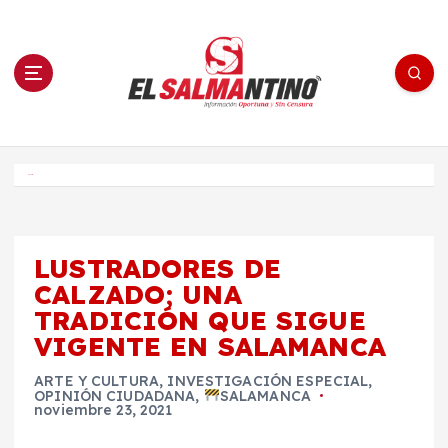
S
a
l
t
a
r
a
l
c
o
El Salmantino - medios/noticias/editorial
n
t
e
Inicio
n
i
d
o
LUSTRADORES DE
CALZADO; UNA
TRADICIÓN QUE SIGUE
VIGENTE EN SALAMANCA
ARTE Y CULTURA
,
INVESTIGACIÓN ESPECIAL
,
OPINIÓN CIUDADANA
,
SALAMANCA
noviembre 23, 2021