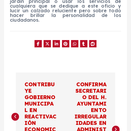
jardín principal o usar los servicios de
cualquiera que se dedique a este oficio y
lucir un calzado reluciente pero sobre todo
hacer brillar la personalidad de los
ciudadanos.
N
CONTRIBU
CONFIRMA
a
YE
SECRETARI
GOBIERNO
O DEL H.
MUNICIPA
AYUNTAMI
v
L EN
ENTO
REACTIVAC
IRREGULAR
e
IÓN
IDADES EN
ECONOMIC
ADMINIST