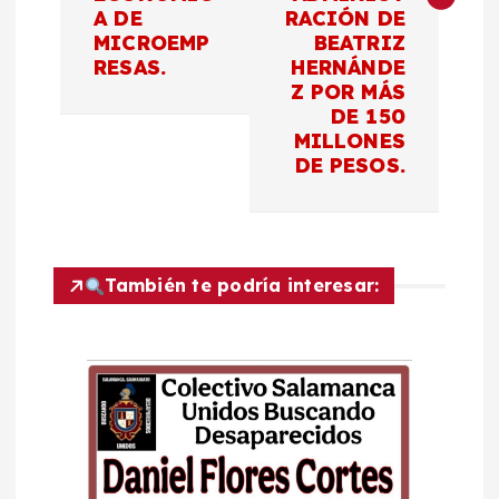
g
A DE
RACIÓN DE
MICROEMP
BEATRIZ
a
RESAS.
HERNÁNDE
Z POR MÁS
c
DE 150
MILLONES
DE PESOS.
i
ó
n
También te podría interesar:
d
e
e