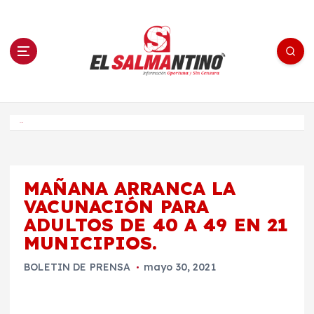
S
a
l
t
a
r
a
l
c
o
El Salmantino - medios/noticias/editorial
n
t
e
Inicio
n
i
d
o
MAÑANA ARRANCA LA
VACUNACIÓN PARA
ADULTOS DE 40 A 49 EN 21
MUNICIPIOS.
BOLETIN DE PRENSA
mayo 30, 2021