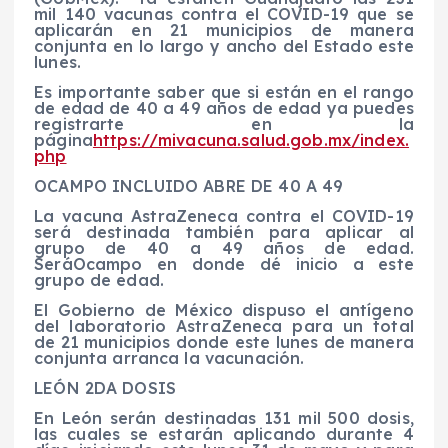
mil 140 vacunas contra el COVID-19 que se
aplicarán en 21 municipios de manera
conjunta en lo largo y ancho del Estado
este
lunes
.
Es importante saber que si están en el rango
de edad de 40 a 49 años de edad ya puedes
registrarte en la
página
https://mivacuna.salud.gob.mx/index.
php
OCAMPO INCLUIDO ABRE DE 40 A 49
La vacuna
AstraZeneca
contra el COVID-19
será destinada
también
para aplicar al
grupo de 40 a 49 años de edad
.
Será
Ocampo en donde d
é
inicio a este
grupo de edad.
El Gobierno de México dispus
o el antígeno
del laboratorio
AstraZeneca
para un
total
de
21 municipios donde este lunes de manera
conjunta
arranca la vacunación
.
LEÓN 2DA DOSIS
En León serán destinadas 131 mil 500 dosis,
las cuales se estarán aplicando durante 4