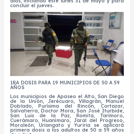
días, iniciando este lunes 31 de mayo y para
concluir el jueves.
1RA DOSIS PARA 19 MUNICIPIOS DE 50 A 59
AÑOS
Los municipios de
Apaseo el Alto
,
San Diego
de la Unión
,
Jerécuaro
,
Villagrán
,
Manuel
Doblado
,
Purísima del Rincón
,
Cortazar
,
Salvatierra
,
Doctor Mora
,
San José Iturbide
,
San Luis de la Paz
,
Romita
,
Tarimoro
,
Cuerámaro
,
Huanímaro
,
Jaral del Progreso
,
Moroleón
,
Uriangato
y
Yuriria
se aplicará
primera dosis a los adultos de 50 a 59 años