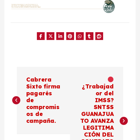
N
Cabrera
a
Sixto firma
¿Trabajad
pagarés
or del
de
IMSS?
v
compromis
SNTSS
os de
GUANAJUA
e
campaña.
TO AVANZA
LEGITIMA
g
CIÓN DEL