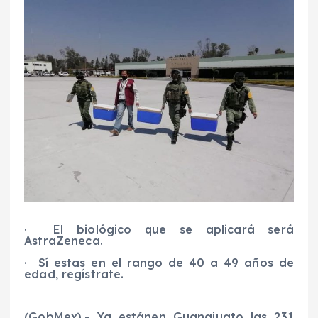
·
El biológico que se aplicará será
AstraZenec
a
.
·
Sí estas en el rango de 40 a 49 años de
edad, regístrate.
(
GobMex
)
.-
Ya est
án
en Guanajuato las 231