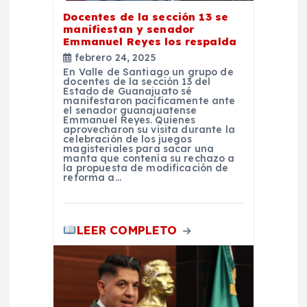
t
Docentes de la sección 13 se
manifiestan y senador
Emmanuel Reyes los respalda
r
febrero 24, 2025
En Valle de Santiago un grupo de
a
docentes de la sección 13 del
Estado de Guanajuato sé
manifestaron pacíficamente ante
d
el senador guanajuatense
Emmanuel Reyes. Quienes
aprovecharon su visita durante la
celebración de los juegos
a
magisteriales para sacar una
manta que contenía su rechazo a
la propuesta de modificación de
s
reforma a…
LEER COMPLETO