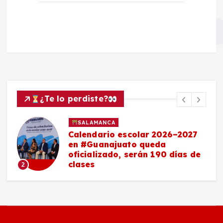
¿Te lo perdiste?
SALAMANCA
Maestro salmantino, delegado
de la SEP en Guanajuato,
anuncia nuevos bachilleratos,
becas y pase directo a
universidades
3