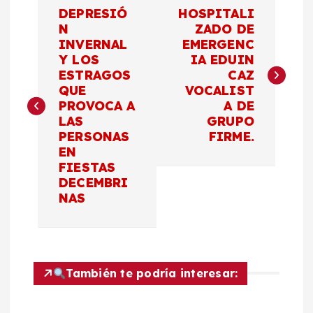
N
DEPRESIÓ
HOSPITALI
a
N
ZADO DE
INVERNAL
EMERGENC
Y LOS
IA EDUIN
v
ESTRAGOS
CAZ
QUE
VOCALIST
e
PROVOCA A
A DE
LAS
GRUPO
g
PERSONAS
FIRME.
EN
a
FIESTAS
DECEMBRI
c
NAS
i
ó
También te podría interesar:
n