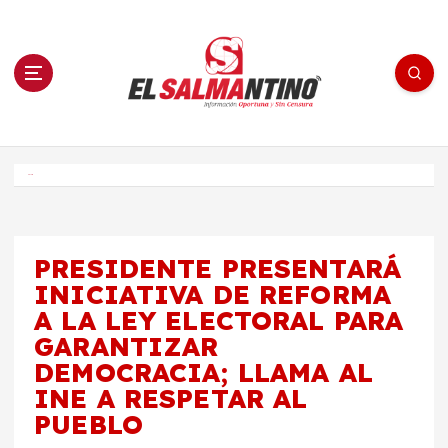
S
a
l
t
a
r
a
l
c
o
El Salmantino - medios/noticias/editorial
n
t
e
Inicio
n
i
d
o
PRESIDENTE PRESENTARÁ
INICIATIVA DE REFORMA
A LA LEY ELECTORAL PARA
GARANTIZAR
DEMOCRACIA; LLAMA AL
INE A RESPETAR AL
PUEBLO