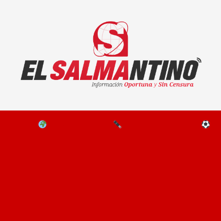
El Salmantino - medios/noticias/editorial
NAL
EL MUNDO
EDITORIALES
D