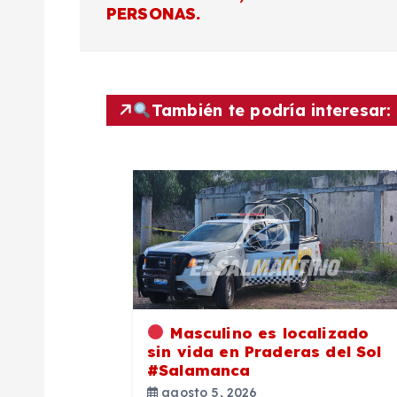
PERSONAS.
v
e
También te podría interesar:
g
a
c
i
ó
Masculino es localizado
sin vida en Praderas del Sol
#Salamanca
n
agosto 5, 2026