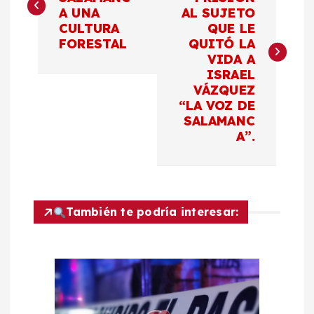
A UNA
AL SUJETO
v
CULTURA
QUE LE
FORESTAL
QUITÓ LA
e
VIDA A
ISRAEL
g
VÁZQUEZ
“LA VOZ DE
a
SALAMANC
A”.
c
i
También te podría interesar:
ó
n
d