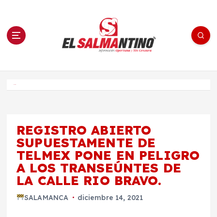
S
a
l
t
a
r
a
l
c
o
El Salmantino - medios/noticias/editorial
n
t
e
Inicio
n
i
d
o
REGISTRO ABIERTO
SUPUESTAMENTE DE
TELMEX PONE EN PELIGRO
A LOS TRANSEÚNTES DE
LA CALLE RIO BRAVO.
SALAMANCA
diciembre 14, 2021