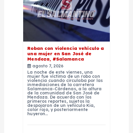
e
e
n
t
Roban con violencia vehículo a
una mujer en San José de
Mendoza, #Salamanca
r
agosto 7, 2026
La noche de este viernes, una
a
mujer fue víctima de un robo con
violencia cuando circulaba por las
inmediaciones de la carretera
Salamanca-Cárdenas, a la altura
d
de la comunidad de San José de
Mendoza. De acuerdo con los
primeros reportes, sujetos la
a
despojaron de un vehículo Kia,
color rojo, y posteriormente
huyeron…
s