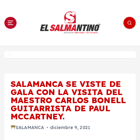
S
a
l
t
a
r
a
l
c
o
El Salmantino - medios/noticias/editorial
n
t
e
Inicio
n
i
d
o
SALAMANCA SE VISTE DE
GALA CON LA VISITA DEL
MAESTRO CARLOS BONELL
GUITARRISTA DE PAUL
MCCARTNEY.
SALAMANCA
diciembre 9, 2021