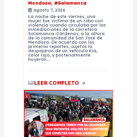
r
Mendoza, #Salamanca
agosto 7, 2026
a
La noche de este viernes, una
mujer fue víctima de un robo con
violencia cuando circulaba por las
d
inmediaciones de la carretera
Salamanca-Cárdenas, a la altura
de la comunidad de San José de
Mendoza. De acuerdo con los
a
primeros reportes, sujetos la
despojaron de un vehículo Kia,
color rojo, y posteriormente
s
huyeron…
LEER COMPLETO