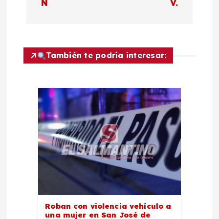
c
N
V.
i
ó
También te podría interesar:
n
d
e
e
n
t
Roban con violencia vehículo a
una mujer en San José de