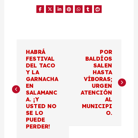
N
HABRÁ
POR
a
FESTIVAL
BALDÍOS
DEL TACO
SALEN
Y LA
HASTA
v
GARNACHA
VÍBORAS;
EN
URGEN
e
SALAMANC
ATENCIÓN
A. ¡Y
AL
g
USTED NO
MUNICIPI
SE LO
O.
a
PUEDE
PERDER!
c