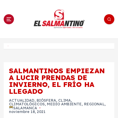
S
a
l
t
a
r
a
l
c
o
El Salmantino - medios/noticias/editorial
n
t
e
Inicio
n
i
d
o
SALMANTINOS EMPIEZAN
A LUCIR PRENDAS DE
INVIERNO, EL FRÍO HA
LLEGADO
ACTUALIDAD
,
BIÓSFERA
,
CLIMA
,
CLIMATOLÓGICOS
,
MEDIO AMBIENTE
,
REGIONAL
,
SALAMANCA
noviembre 18, 2021