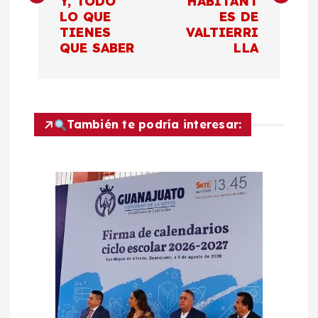
Y, TODO
HABITANT
LO QUE
ES DE
e
TIENES
VALTIERRI
QUE SABER
LLA
g
a
c
También te podría interesar:
i
ó
n
d
e