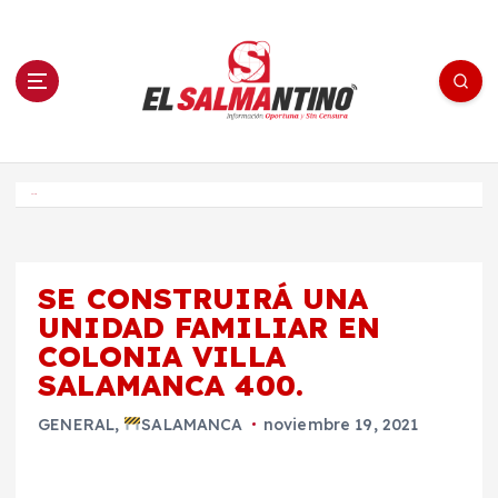
S
a
l
t
a
r
a
l
c
o
El Salmantino - medios/noticias/editorial
n
t
e
Inicio
n
i
d
o
SE CONSTRUIRÁ UNA
UNIDAD FAMILIAR EN
COLONIA VILLA
SALAMANCA 400.
GENERAL
,
SALAMANCA
noviembre 19, 2021