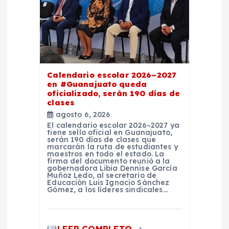
e
n
t
Calendario escolar 2026–2027
en #Guanajuato queda
r
oficializado, serán 190 días de
clases
a
agosto 6, 2026
El calendario escolar 2026–2027 ya
tiene sello oficial en Guanajuato,
d
serán 190 días de clases que
marcarán la ruta de estudiantes y
maestros en todo el estado. La
a
firma del documento reunió a la
gobernadora Libia Dennise García
Muñoz Ledo, al secretario de
Educación Luis Ignacio Sánchez
s
Gómez, a los líderes sindicales…
LEER COMPLETO