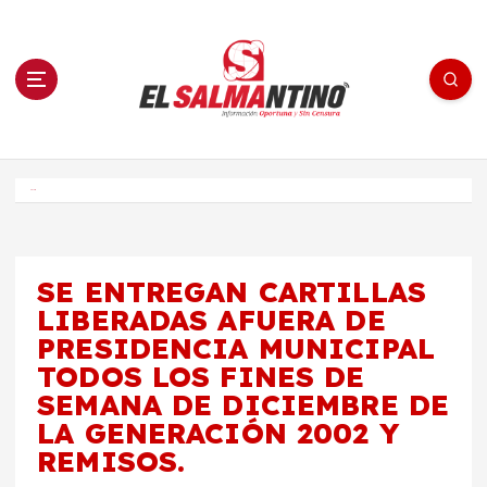
S
a
l
t
a
r
a
l
c
o
El Salmantino - medios/noticias/editorial
n
t
e
Inicio
n
i
d
o
SE ENTREGAN CARTILLAS
LIBERADAS AFUERA DE
PRESIDENCIA MUNICIPAL
TODOS LOS FINES DE
SEMANA DE DICIEMBRE DE
LA GENERACIÓN 2002 Y
REMISOS.