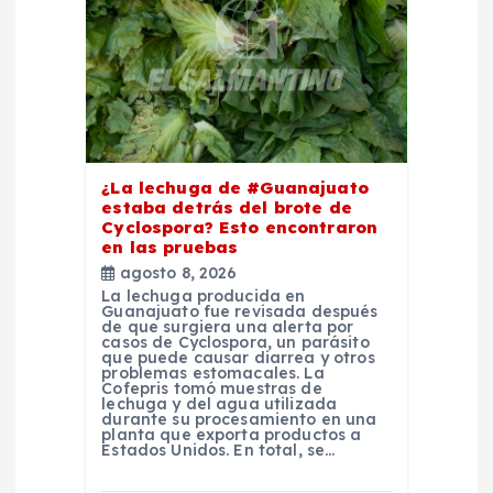
d
e
e
n
¿La lechuga de #Guanajuato
estaba detrás del brote de
Cyclospora? Esto encontraron
t
en las pruebas
agosto 8, 2026
r
La lechuga producida en
Guanajuato fue revisada después
de que surgiera una alerta por
a
casos de Cyclospora, un parásito
que puede causar diarrea y otros
problemas estomacales. La
Cofepris tomó muestras de
d
lechuga y del agua utilizada
durante su procesamiento en una
planta que exporta productos a
a
Estados Unidos. En total, se…