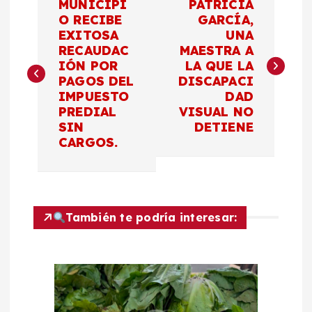
MUNICIPI
PATRICIA
a
O RECIBE
GARCÍA,
EXITOSA
UNA
RECAUDAC
MAESTRA A
v
IÓN POR
LA QUE LA
PAGOS DEL
DISCAPACI
e
IMPUESTO
DAD
PREDIAL
VISUAL NO
g
SIN
DETIENE
CARGOS.
a
c
También te podría interesar:
i
ó
n