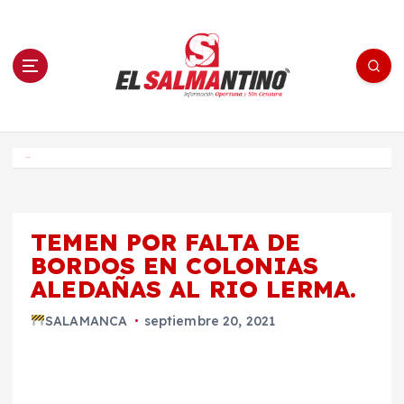
S
a
l
t
a
r
a
l
c
o
El Salmantino - medios/noticias/editorial
n
t
e
Inicio
n
i
d
o
TEMEN POR FALTA DE
BORDOS EN COLONIAS
ALEDAÑAS AL RIO LERMA.
SALAMANCA
septiembre 20, 2021