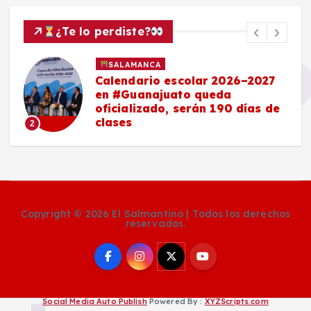
¿Te lo perdiste?
SALAMANCA
Calendario escolar 2026–2027
en #Guanajuato queda
oficializado, serán 190 días de
clases
2
Copyright © 2026 El Salmantino | Todos los derechos
reservados.
Social Media Auto Publish
Powered By :
XYZScripts.com