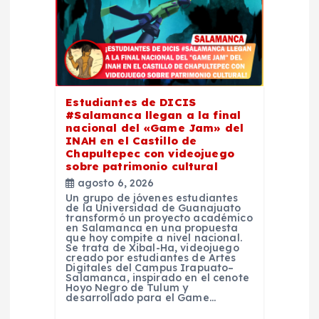
ó
n
d
e
Estudiantes de DICIS
#Salamanca llegan a la final
nacional del «Game Jam» del
e
INAH en el Castillo de
Chapultepec con videojuego
n
sobre patrimonio cultural
agosto 6, 2026
Un grupo de jóvenes estudiantes
t
de la Universidad de Guanajuato
transformó un proyecto académico
en Salamanca en una propuesta
r
que hoy compite a nivel nacional.
Se trata de Xibal-Ha, videojuego
creado por estudiantes de Artes
Digitales del Campus Irapuato–
a
Salamanca, inspirado en el cenote
Hoyo Negro de Tulum y
desarrollado para el Game…
d