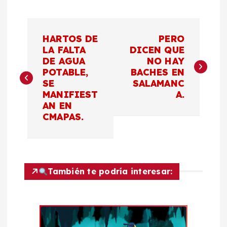
N
HARTOS DE
PERO
a
LA FALTA
DICEN QUE
DE AGUA
NO HAY
POTABLE,
BACHES EN
v
SE
SALAMANC
MANIFIEST
A.
e
AN EN
CMAPAS.
g
a
c
También te podría interesar:
i