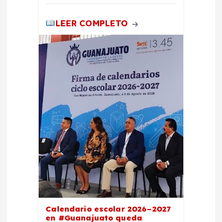
a
LEER COMPLETO
s
Calendario escolar 2026–2027
en #Guanajuato queda