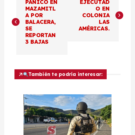
PÁNICO EN
EJECUTAD
a
MAZAMITL
O EN
A POR
COLONIA
BALACERA,
LAS
v
SE
AMÉRICAS.
REPORTAN
e
3 BAJAS
g
a
También te podría interesar:
c
i
ó
n