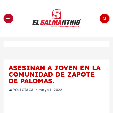
S
a
l
t
a
r
a
l
c
o
El Salmantino - medios/noticias/editorial
n
t
e
Inicio
n
i
d
o
ASESINAN A JOVEN EN LA
COMUNIDAD DE ZAPOTE
DE PALOMAS.
POLICIACA
mayo 1, 2022