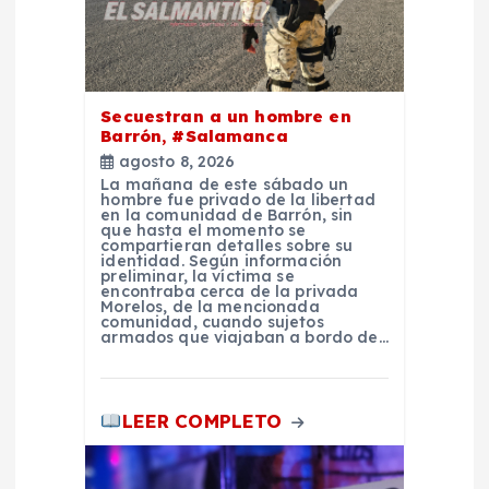
d
e
Secuestran a un hombre en
e
Barrón, #Salamanca
agosto 8, 2026
n
La mañana de este sábado un
hombre fue privado de la libertad
en la comunidad de Barrón, sin
que hasta el momento se
t
compartieran detalles sobre su
identidad. Según información
preliminar, la víctima se
r
encontraba cerca de la privada
Morelos, de la mencionada
comunidad, cuando sujetos
armados que viajaban a bordo de…
a
d
LEER COMPLETO
a