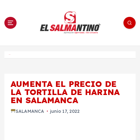
S
a
l
t
a
r
a
l
c
o
El Salmantino - medios/noticias/editorial
n
t
e
Inicio
n
i
d
o
AUMENTA EL PRECIO DE
LA TORTILLA DE HARINA
EN SALAMANCA
SALAMANCA
junio 17, 2022