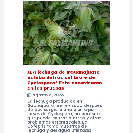
ó
n
d
e
e
¿La lechuga de #Guanajuato
estaba detrás del brote de
n
Cyclospora? Esto encontraron
en las pruebas
agosto 8, 2026
t
La lechuga producida en
Guanajuato fue revisada después
de que surgiera una alerta por
r
casos de Cyclospora, un parásito
que puede causar diarrea y otros
problemas estomacales. La
a
Cofepris tomó muestras de
lechuga y del agua utilizada