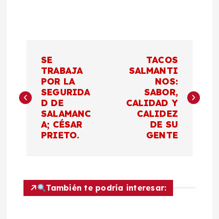
N
SE
TACOS
a
TRABAJA
SALMANTI
POR LA
NOS:
SEGURIDA
SABOR,
v
D DE
CALIDAD Y
SALAMANC
CALIDEZ
e
A; CÉSAR
DE SU
PRIETO.
GENTE
g
a
c
También te podría interesar:
i