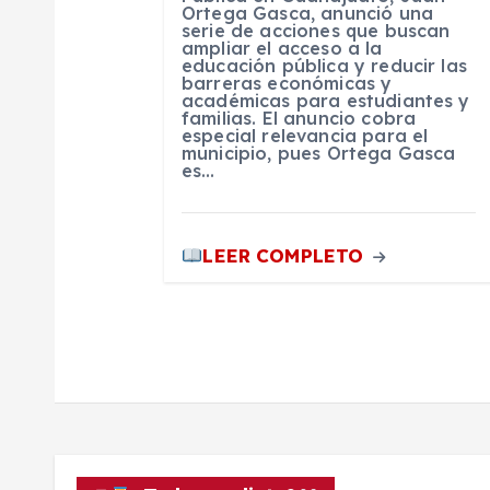
Ortega Gasca, anunció una
serie de acciones que buscan
e
ampliar el acceso a la
educación pública y reducir las
barreras económicas y
n
académicas para estudiantes y
familias. El anuncio cobra
especial relevancia para el
municipio, pues Ortega Gasca
t
es…
r
LEER COMPLETO
a
d
a
s