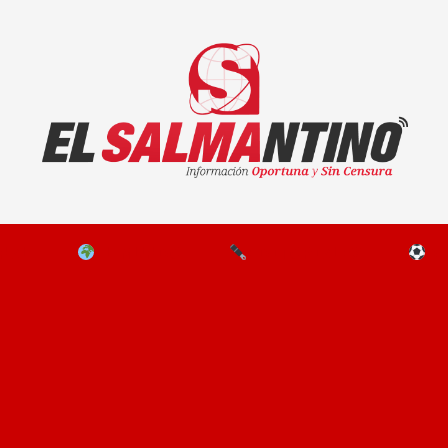
El Salmantino - medios/noticias/editorial
NAL
EL MUNDO
EDITORIALES
D