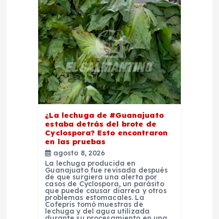
d
e
e
n
t
¿La lechuga de #Guanajuato
estaba detrás del brote de
r
Cyclospora? Esto encontraron
en las pruebas
a
agosto 8, 2026
La lechuga producida en
Guanajuato fue revisada después
d
de que surgiera una alerta por
casos de Cyclospora, un parásito
que puede causar diarrea y otros
problemas estomacales. La
a
Cofepris tomó muestras de
lechuga y del agua utilizada
durante su procesamiento en una