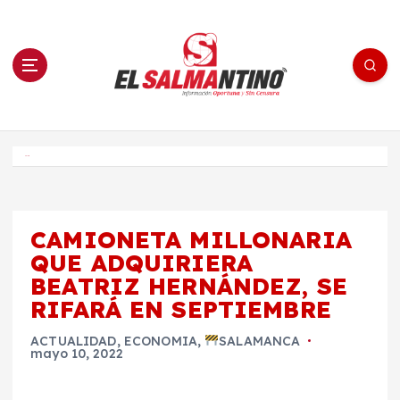
S
a
l
t
a
r
a
l
c
o
El Salmantino - medios/noticias/editorial
n
t
e
Inicio
n
i
d
o
CAMIONETA MILLONARIA
QUE ADQUIRIERA
BEATRIZ HERNÁNDEZ, SE
RIFARÁ EN SEPTIEMBRE
ACTUALIDAD
,
ECONOMIA
,
SALAMANCA
mayo 10, 2022