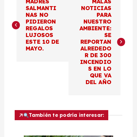
MADRES
MALAS
a
SALMANTI
NOTICIAS
NAS NO
PARA
PIDIERON
NUESTRO
v
REGALOS
AMBIENTE:
LUJOSOS
SE
e
ESTE 10 DE
REPORTAN
MAYO.
ALREDEDO
g
R DE 300
INCENDIO
a
S EN LO
QUE VA
c
DEL AÑO
i
ó
También te podría interesar:
n