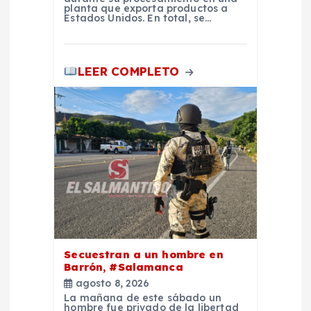
s
planta que exporta productos a
Estados Unidos. En total, se…
LEER COMPLETO
Secuestran a un hombre en
Barrón, #Salamanca
agosto 8, 2026
La mañana de este sábado un
hombre fue privado de la libertad