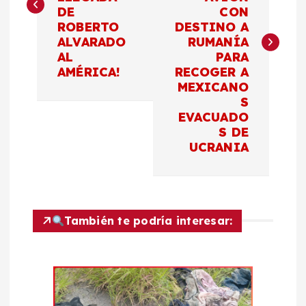
DE
CON
e
ROBERTO
DESTINO A
ALVARADO
RUMANÍA
g
AL
PARA
AMÉRICA!
RECOGER A
a
MEXICANO
S
c
EVACUADO
S DE
UCRANIA
i
ó
n
También te podría interesar:
d
e