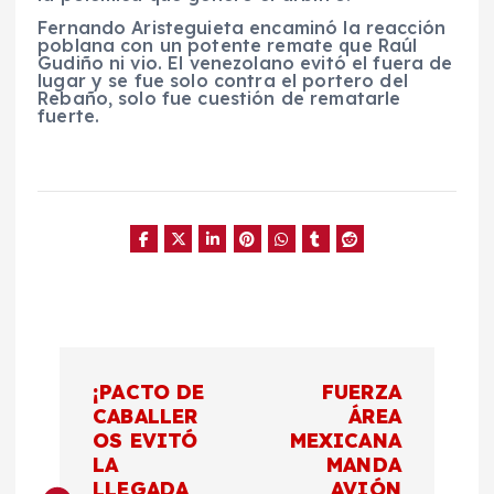
Fernando Aristeguieta encaminó la reacción
poblana con un potente remate que Raúl
Gudiño ni vio. El venezolano evitó el fuera de
lugar y se fue solo contra el portero del
Rebaño, solo fue cuestión de rematarle
fuerte.
N
¡PACTO DE
FUERZA
a
CABALLER
ÁREA
OS EVITÓ
MEXICANA
LA
MANDA
v
LLEGADA
AVIÓN