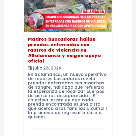
e
n
t
Madres buscadoras hallan
prendas enterradas con
r
rastros de violencia en
#Salamanca y exigen apoyo
oficial
a
julio 28, 2026
En Salamanca, un nuevo operativo
d
de madres buscadoras reveló
prendas enterradas con manchas
de sangre, hallazgo que refuerza
la esperanza de localizar cuerpos
a
de personas desaparecidas. El
colectivo insiste en que cada
prenda encontrada es una pista
s
que acerca a las familias a cumplir
la promesa de regresar a casa a
quienes…