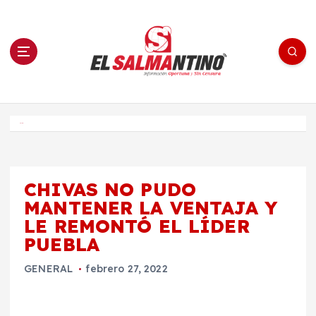
S
a
l
t
a
r
a
l
c
o
El Salmantino - medios/noticias/editorial
n
t
e
Inicio
n
i
d
o
CHIVAS NO PUDO
MANTENER LA VENTAJA Y
LE REMONTÓ EL LÍDER
PUEBLA
GENERAL
febrero 27, 2022