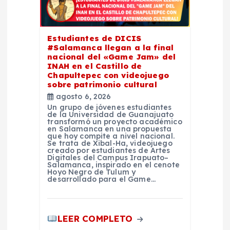
e
n
Estudiantes de DICIS
#Salamanca llegan a la final
t
nacional del «Game Jam» del
INAH en el Castillo de
Chapultepec con videojuego
r
sobre patrimonio cultural
agosto 6, 2026
a
Un grupo de jóvenes estudiantes
de la Universidad de Guanajuato
transformó un proyecto académico
d
en Salamanca en una propuesta
que hoy compite a nivel nacional.
Se trata de Xibal-Ha, videojuego
creado por estudiantes de Artes
a
Digitales del Campus Irapuato–
Salamanca, inspirado en el cenote
Hoyo Negro de Tulum y
s
desarrollado para el Game…
LEER COMPLETO