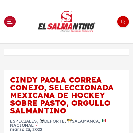
S
a
l
t
a
r
a
l
c
o
El Salmantino - medios/noticias/editorial
n
t
e
Inicio
n
i
d
o
CINDY PAOLA CORREA
CONEJO, SELECCIONADA
MEXICANA DE HOCKEY
SOBRE PASTO, ORGULLO
SALMANTINO
ESPECIALES
,
DEPORTE
,
SALAMANCA
,
NACIONAL
marzo 23, 2022