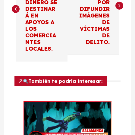
DINERO SE
POR
e
DESTINAR
DIFUNDIR
Á EN
IMÁGENES
g
APOYOS A
DE
LOS
VÍCTIMAS
a
COMERCIA
DE
NTES
DELITO.
c
LOCALES.
i
ó
También te podría interesar:
n
d
e