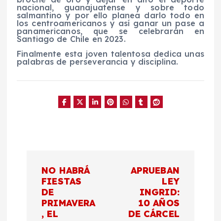
nacional, guanajuatense y sobre todo
salmantino y por ello planea darlo todo en
los centroamericanos y así ganar un pase a
panamericanos, que se celebrarán en
Santiago de Chile en 2023.
Finalmente esta joven talentosa dedica unas
palabras de perseverancia y disciplina.
N
NO HABRÁ
APRUEBAN
a
FIESTAS
LEY
DE
INGRID:
PRIMAVERA
10 AÑOS
v
, EL
DE CÁRCEL