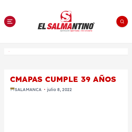
S
a
l
t
a
r
a
l
c
o
El Salmantino - medios/noticias/editorial
n
t
e
Inicio
n
i
d
o
CMAPAS CUMPLE 39 AÑOS
SALAMANCA
julio 8, 2022