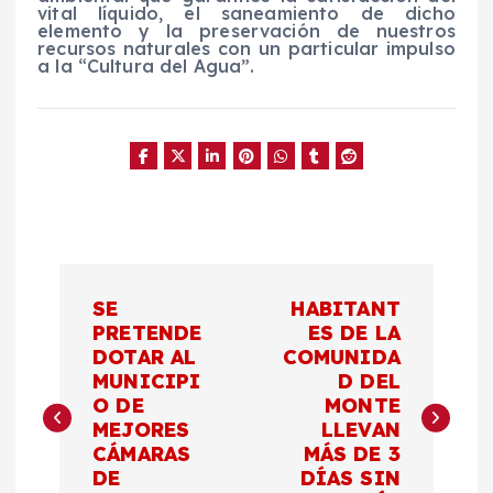
vital líquido, el saneamiento de dicho
elemento y la preservación de nuestros
recursos naturales con un particular impulso
a la “Cultura del Agua”.
N
SE
HABITANT
a
PRETENDE
ES DE LA
DOTAR AL
COMUNIDA
MUNICIPI
D DEL
v
O DE
MONTE
MEJORES
LLEVAN
e
CÁMARAS
MÁS DE 3
DE
DÍAS SIN