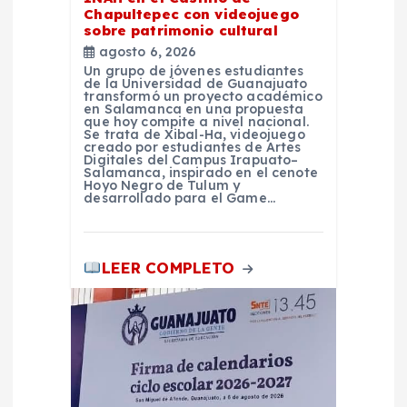
n
Chapultepec con videojuego
sobre patrimonio cultural
t
agosto 6, 2026
Un grupo de jóvenes estudiantes
r
de la Universidad de Guanajuato
transformó un proyecto académico
en Salamanca en una propuesta
que hoy compite a nivel nacional.
a
Se trata de Xibal-Ha, videojuego
creado por estudiantes de Artes
Digitales del Campus Irapuato–
d
Salamanca, inspirado en el cenote
Hoyo Negro de Tulum y
desarrollado para el Game…
a
s
LEER COMPLETO