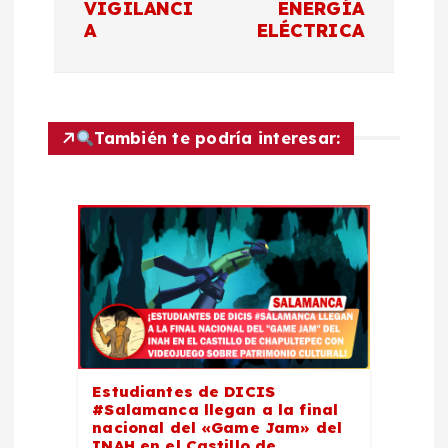
g
VIGILANCI
ENERGÍA
A
ELÉCTRICA
a
c
También te podría interesar:
i
ó
n
d
e
e
Estudiantes de DICIS
#Salamanca llegan a la final
nacional del «Game Jam» del
INAH en el Castillo de