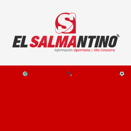
El Salmantino - medios/noticias/editorial
NAL
EL MUNDO
EDITORIALES
D