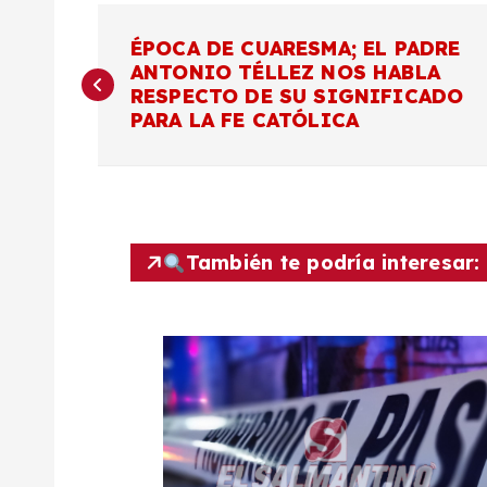
N
ÉPOCA DE CUARESMA; EL PADRE
ANTONIO TÉLLEZ NOS HABLA
a
RESPECTO DE SU SIGNIFICADO
PARA LA FE CATÓLICA
v
e
g
También te podría interesar:
a
c
i