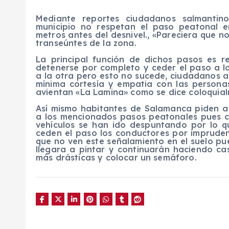
Mediante reportes ciudadanos salmantin
municipio no respetan el paso peatonal e
metros antes del desnivel., «Pareciera que 
transeúntes de la zona.
La principal función de dichos pasos es r
detenerse por completo y ceder el paso a l
a la otra pero esto no sucede, ciudadanos a
mínima cortesía y empatia con las persona
avientan «La Lamina» como se dice coloquia
Así mismo habitantes de Salamanca piden a 
a los mencionados pasos peatonales pues co
vehículos se han ido despuntando por lo q
ceden el paso los conductores por imprudent
que no ven este señalamiento en el suelo pu
llegara a pintar y continuarán haciendo c
más drásticas y colocar un semáforo.