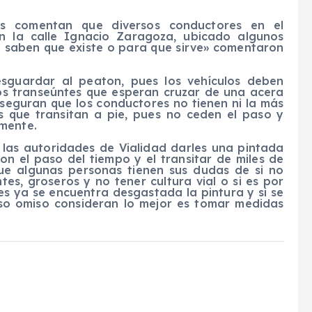
os comentan que diversos conductores en el
n la calle Ignacio Zaragoza, ubicado algunos
no saben que existe o para que sirve» comentaron
esguardar al peaton, pues los vehículos deben
os transeúntes que esperan cruzar de una acera
seguran que los conductores no tienen ni la más
s que transitan a pie, pues no ceden el paso y
lmente.
las autoridades de Vialidad darles una pintada
n el paso del tiempo y el transitar de miles de
ue algunas personas tienen sus dudas de si no
es, groseros y no tener cultura vial o si es por
es ya se encuentra desgastada la pintura y si se
aso omiso consideran lo mejor es tomar medidas