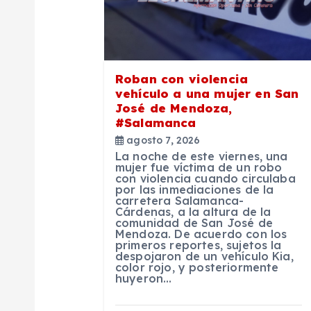
ó
n
Roban con violencia
d
vehículo a una mujer en San
José de Mendoza,
#Salamanca
e
agosto 7, 2026
La noche de este viernes, una
e
mujer fue víctima de un robo
con violencia cuando circulaba
por las inmediaciones de la
carretera Salamanca-
n
Cárdenas, a la altura de la
comunidad de San José de
Mendoza. De acuerdo con los
t
primeros reportes, sujetos la
despojaron de un vehículo Kia,
color rojo, y posteriormente
huyeron…
r