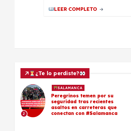
a
LEER COMPLETO
d
a
s
¿Te lo perdiste?
SALAMANCA
lo a
Peregrinos temen por su
seguridad tras recientes
asaltos en carreteras que
conectan con #Salamanca
2