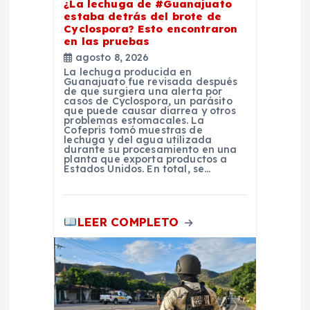
n
¿La lechuga de #Guanajuato
estaba detrás del brote de
Cyclospora? Esto encontraron
t
en las pruebas
agosto 8, 2026
r
La lechuga producida en
Guanajuato fue revisada después
de que surgiera una alerta por
a
casos de Cyclospora, un parásito
que puede causar diarrea y otros
problemas estomacales. La
Cofepris tomó muestras de
d
lechuga y del agua utilizada
durante su procesamiento en una
planta que exporta productos a
a
Estados Unidos. En total, se…
s
LEER COMPLETO