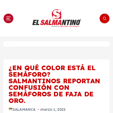
S
a
l
t
a
r
a
l
c
o
El Salmantino - medios/noticias/editorial
n
t
e
Inicio
n
i
d
o
¿EN QUÉ COLOR ESTÁ EL
SEMÁFORO?
SALMANTINOS REPORTAN
CONFUSIÓN CON
SEMÁFOROS DE FAJA DE
ORO.
SALAMANCA
marzo 1, 2022