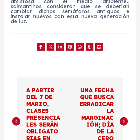
amistosa con el medio ambiente.,
salmantinos consideran que se deberían
cambiar dichos semáforos antiguos e
instalar nuevos con esta nueva generación
de luz.
N
A PARTIR
UNA FECHA
a
DEL 7 DE
QUE BUSCA
MARZO,
ERRADICAR
CLASES
LA
v
PRESENCIA
MARGINAC
LES SERÁN
IÓN; DÍA
e
OBLIGATO
DE LA
RIAS EN
CERO