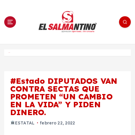
S
a
l
t
a
r
a
l
c
o
El Salmantino - medios/noticias/editorial
n
t
e
Inicio
n
i
d
o
#Estado DIPUTADOS VAN
CONTRA SECTAS QUE
PROMETEN “UN CAMBIO
EN LA VIDA” Y PIDEN
DINERO.
ESTATAL
febrero 22, 2022