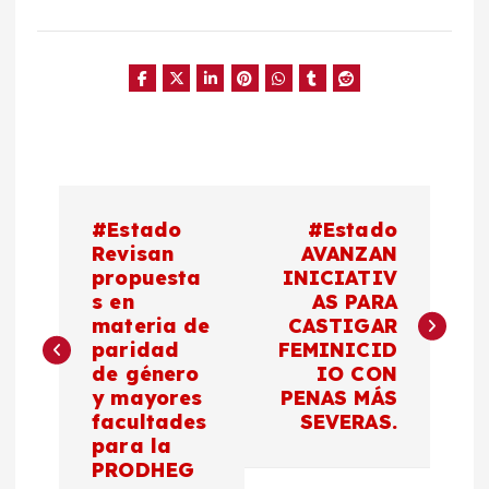
N
#Estado
#Estado
a
Revisan
AVANZAN
propuesta
INICIATIV
s en
AS PARA
v
materia de
CASTIGAR
paridad
FEMINICID
e
de género
IO CON
y mayores
PENAS MÁS
g
facultades
SEVERAS.
para la
a
PRODHEG