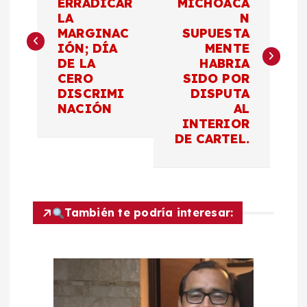
ERRADICAR
MICHOACÁ
LA
N
v
MARGINAC
SUPUESTA
IÓN; DÍA
MENTE
e
DE LA
HABRIA
CERO
SIDO POR
g
DISCRIMI
DISPUTA
NACIÓN
AL
a
INTERIOR
DE CARTEL.
c
i
También te podría interesar:
ó
n
d