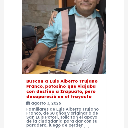
e
e
n
t
r
a
Buscan a Luis Alberto Trujano
Franco, potosino que viajaba
d
con destino a Irapuato, pero
desapareció en el trayecto
agosto 3, 2026
a
Familiares de Luis Alberto Trujano
Franco, de 30 años y originario de
San Luis Potosí, solicitan el apoyo
s
de la ciudadanía para dar con su
paradero, luego de perder