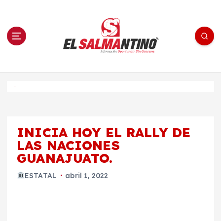
S
a
l
t
a
r
a
l
c
o
El Salmantino - medios/noticias/editorial
n
t
e
Inicio
n
i
d
o
INICIA HOY EL RALLY DE
LAS NACIONES
GUANAJUATO.
ESTATAL
abril 1, 2022