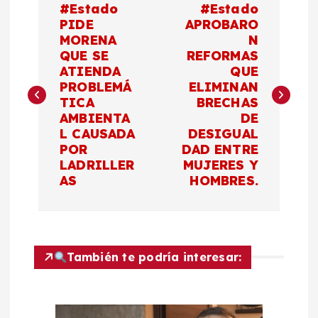
#Estado
#Estado
a
PIDE
APROBARO
MORENA
N
QUE SE
REFORMAS
v
ATIENDA
QUE
PROBLEMÁ
ELIMINAN
e
TICA
BRECHAS
AMBIENTA
DE
g
L CAUSADA
DESIGUAL
POR
DAD ENTRE
a
LADRILLER
MUJERES Y
AS
HOMBRES.
c
i
También te podría interesar:
ó
n