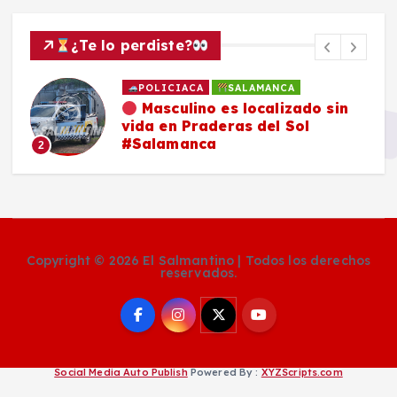
¿Te lo perdiste?
POLICIACA
SALAMANCA
Masculino es localizado sin
vida en Praderas del Sol
#Salamanca
2
Copyright © 2026 El Salmantino | Todos los derechos
reservados.
Social Media Auto Publish
Powered By :
XYZScripts.com