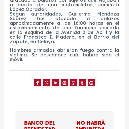
atacado a balazos por sujetos que viajaban
a bordo de una motocicleta», comentó
López Obrador.
Según autoridades, Guillermo Mendoza
Suárez fue atacado a balazos
aproximadamente a las 16:00 horas en el
estacionamiento de una farmacia ubicada
en la esquina de la Avenida 2 de Abril y la
calle Francisco I. Madero, en el Barrio del
Zapote, en Celaya.
Hombres armados abrieron fuego contra la
víctima. Se desconoce cuál habría sido el
móvil.
N
BANCO DEL
NO HABRÁ