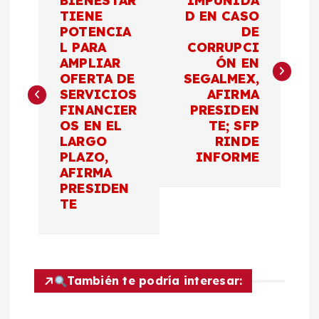
a
BIENESTAR
IMPUNIDA
TIENE
D EN CASO
POTENCIA
DE
v
L PARA
CORRUPCI
AMPLIAR
ÓN EN
e
OFERTA DE
SEGALMEX,
SERVICIOS
AFIRMA
g
FINANCIER
PRESIDEN
OS EN EL
TE; SFP
a
LARGO
RINDE
PLAZO,
INFORME
c
AFIRMA
PRESIDEN
TE
i
ó
n
También te podría interesar: