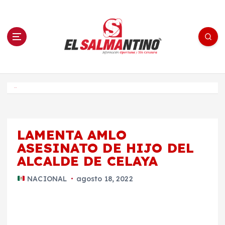
S
a
l
t
a
r
a
l
c
o
El Salmantino - medios/noticias/editorial
n
t
e
Inicio
n
i
d
o
LAMENTA AMLO
ASESINATO DE HIJO DEL
ALCALDE DE CELAYA
NACIONAL
agosto 18, 2022