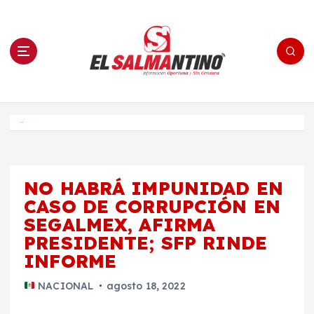
S
a
l
t
a
r
a
l
c
o
El Salmantino - medios/noticias/editorial
n
t
e
Inicio
n
i
d
o
NO HABRÁ IMPUNIDAD EN
CASO DE CORRUPCIÓN EN
SEGALMEX, AFIRMA
PRESIDENTE; SFP RINDE
INFORME
NACIONAL
agosto 18, 2022