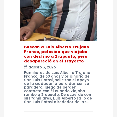
e
e
n
t
Buscan a Luis Alberto Trujano
Franco, potosino que viajaba
con destino a Irapuato, pero
r
desapareció en el trayecto
agosto 3, 2026
a
Familiares de Luis Alberto Trujano
Franco, de 30 años y originario de
San Luis Potosí, solicitan el apoyo
d
de la ciudadanía para dar con su
paradero, luego de perder
contacto con él cuando viajaba
rumbo a Irapuato. De acuerdo con
a
sus familiares, Luis Alberto salió de
San Luis Potosí alrededor de las…
s