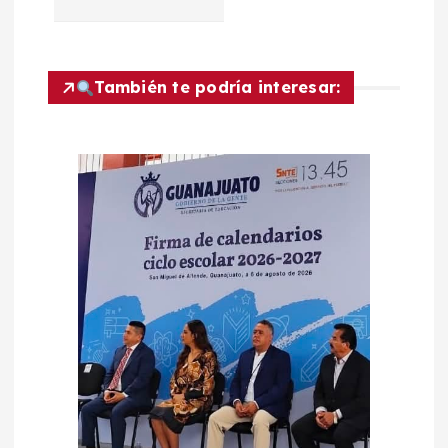
ó
n
También te podría interesar:
d
e
e
n
t
r
a