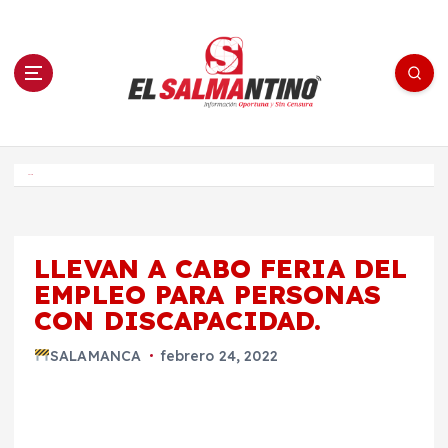
S
a
l
t
a
r
a
l
c
o
El Salmantino - medios/noticias/editorial
n
t
e
Inicio
n
i
d
o
LLEVAN A CABO FERIA DEL
EMPLEO PARA PERSONAS
CON DISCAPACIDAD.
SALAMANCA
febrero 24, 2022