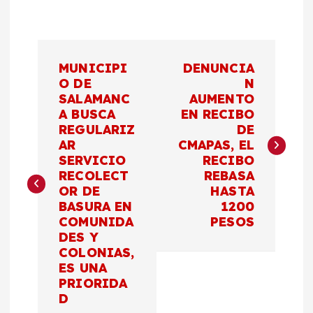
N
MUNICIPI
DENUNCIA
a
O DE
N
SALAMANC
AUMENTO
A BUSCA
EN RECIBO
v
REGULARIZ
DE
AR
CMAPAS, EL
e
SERVICIO
RECIBO
RECOLECT
REBASA
g
OR DE
HASTA
BASURA EN
1200
a
COMUNIDA
PESOS
DES Y
c
COLONIAS,
ES UNA
PRIORIDA
i
D