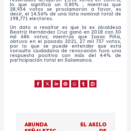
lo que significa un 0.85% ; mientras que
28,934 votos se proclamaron a favor, es
decir, el 14.56% de una lista nominal total de
198,771 electores.
Un dato a resaltar es que la ex alcaldesa
Beatriz Hernández Cruz ganó en 2018 con 30
mil 686 votos; mientras que Isaac Piña,
obtuvo en el pasado 2021, 27 mil 737 votos,
por lo que se puede entender que esta
consulta ciudadana de revocación tuvo una
respuesta positiva con más del 44% de
participación total en Salamanca.
N
ABUNDA
EL ASILO
SEÑALETIC
DE