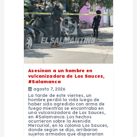
d
e
e
n
t
Asesinan a un hombre en
r
vulcanizadora de Los Sauces,
#Salamanca
a
agosto 7, 2026
La tarde de este viernes, un
hombre perdió la vida luego de
d
haber sido agredido con arma de
fuego mientras se encontraba en
una vulcanizadora de Los Sauces,
a
en #Salamanca. Los hechos
ocurrieron sobre la Avenida
Mercurial, en la colonia Los Sauces,
donde según se dijo, arribaron
s
sujetos armados que dispararían