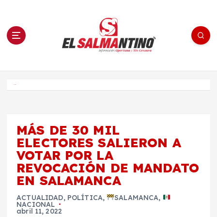
S
a
l
t
a
r
a
l
c
o
El Salmantino - medios/noticias/editorial
n
t
e
Inicio
n
i
d
o
MÁS DE 30 MIL
ELECTORES SALIERON A
VOTAR POR LA
REVOCACIÓN DE MANDATO
EN SALAMANCA
ACTUALIDAD
,
POLÍTICA
,
SALAMANCA
,
NACIONAL
abril 11, 2022