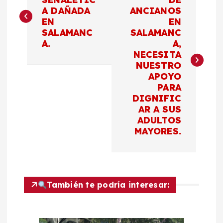
a
A DAÑADA
ANCIANOS
EN
EN
v
SALAMANC
SALAMANC
A.
A,
e
NECESITA
NUESTRO
g
APOYO
PARA
a
DIGNIFIC
AR A SUS
c
ADULTOS
MAYORES.
i
ó
También te podría interesar:
n