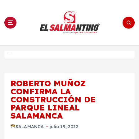
S
a
l
t
a
r
a
l
c
o
El Salmantino - medios/noticias/editorial
n
t
e
Inicio
n
i
d
o
ROBERTO MUÑOZ
CONFIRMA LA
CONSTRUCCIÓN DE
PARQUE LINEAL
SALAMANCA
SALAMANCA
julio 19, 2022