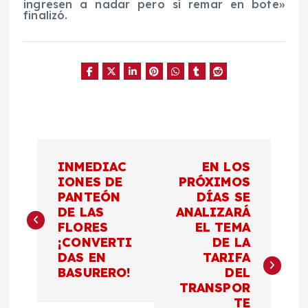
ingresen a nadar pero sí remar en bote»
finalizó.
N
INMEDIAC
EN LOS
a
IONES DE
PRÓXIMOS
PANTEÓN
DÍAS SE
DE LAS
ANALIZARÁ
v
FLORES
EL TEMA
¡CONVERTI
DE LA
e
DAS EN
TARIFA
BASURERO!
DEL
g
TRANSPOR
TE