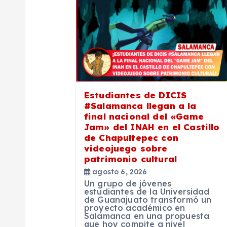
c
i
ó
n
Estudiantes de DICIS
#Salamanca llegan a la
final nacional del «Game
d
Jam» del INAH en el Castillo
de Chapultepec con
e
videojuego sobre
patrimonio cultural
agosto 6, 2026
e
Un grupo de jóvenes
estudiantes de la Universidad
de Guanajuato transformó un
n
proyecto académico en
Salamanca en una propuesta
que hoy compite a nivel