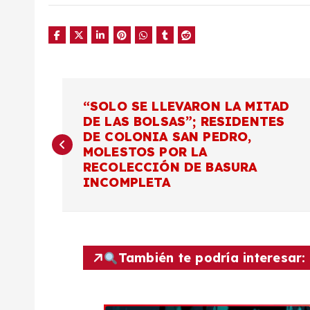
N
“SOLO SE LLEVARON LA MITAD
DE LAS BOLSAS”; RESIDENTES
a
DE COLONIA SAN PEDRO,
MOLESTOS POR LA
v
RECOLECCIÓN DE BASURA
INCOMPLETA
e
g
También te podría interesar:
a