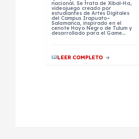
t
nacional. Se trata de Xibal-Ha,
videojuego creado por
estudiantes de Artes Digitales
del Campus Irapuato–
r
Salamanca, inspirado en el
cenote Hoyo Negro de Tulum y
desarrollado para el Game…
a
d
LEER COMPLETO
a
s