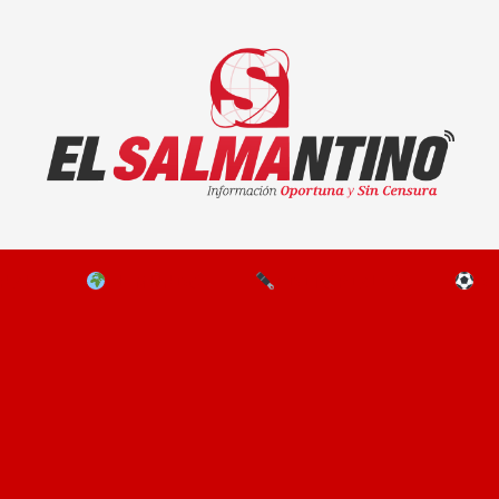
El Salmantino - medios/noticias/editorial
NAL
EL MUNDO
EDITORIALES
D