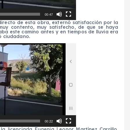
00:47
directo de esta obra, externó satisfacción por la
muy contento, muy satisfecho, de que se haya
ba este camino antes y en tiempos de lluvia era
nó ciudadano.
00:22
la licenciada Eugenia Leonor Martínez Carrillo,