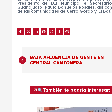
Presidenta del DIF Municipal; el Secretar
Guanajuato, Paulo Bañuelos Rosales; así co
de las comunidades de Cerro Gordo y El Baúl
N
BAJA AFLUENCIA DE GENTE EN
CENTRAL CAMIONERA.
a
v
También te podría interesar:
e
g