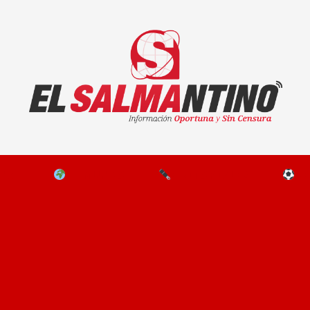
El Salmantino - medios/noticias/editorial
NAL
EL MUNDO
EDITORIALES
D