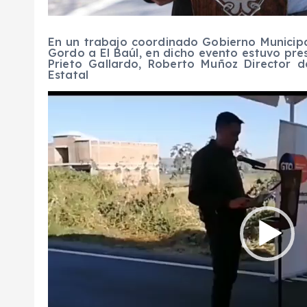
En un trabajo coordinado Gobierno Municipal
Gordo a El Baúl, en dicho evento estuvo pres
Prieto Gallardo, Roberto Muñoz Director 
Estatal
R
e
p
r
o
d
u
c
t
o
r
d
e
v
í
d
e
o