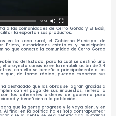
00:51
cta a las comunidades de Cerro Gordo y El Baúl,
cilitar la exportan sus productos.
os en la zona rural, el Gobierno Municipal de
r Prieto, autoridades estatales y municipales
camino que conecta la comunidad de Cerro Gordo
Gobierno del Estado, para la cual se destinó una
, el proyecto consistió en la rehabilitación de 2.4
tros, con ello se beneficia principalmente a los
ara que, de forma rápida, puedan exportan sus
n ha destacado que las obras se logran gracias a
mplen con el pago de sus impuestos, reiteró la
 con los diferentes órdenes de gobierno para
 ciudad y beneficien a la población.
para que la gente progrese y le vaya bien, y en
. Al final en la política no es solo contrapuntear
lograr que la gente se vea beneficiada, ¡Estamos