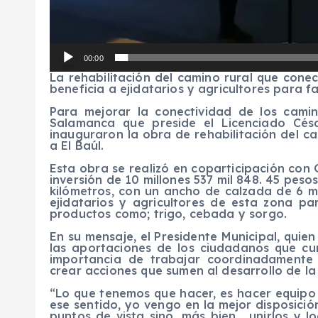
00:00
La rehabilitación del camino rural que cone
beneficia a ejidatarios y agricultores para fa
Para mejorar la conectividad de los camin
Salamanca que preside el Licenciado Césa
inauguraron la obra de rehabilitación del 
a El Baúl.
Esta obra se realizó en coparticipación con 
inversión de 10 millones 537 mil 848. 45 pesos
kilómetros, con un ancho de calzada de 6 me
ejidatarios y agricultores de esta zona p
productos como; trigo, cebada y sorgo.
En su mensaje, el Presidente Municipal, quie
las aportaciones de los ciudadanos que cu
importancia de trabajar coordinadamente
crear acciones que sumen al desarrollo de la
“Lo que tenemos que hacer, es hacer equipo 
ese sentido, yo vengo en la mejor disposición
puntos de vista sino, más bien , unirlos y 