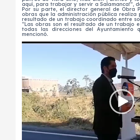
aquí, para trabajar y servir a Salamanca!”, d
Por su parte, el director general de Obra
obras que la administración pública realiza 
resultado de un trabajo coordinado entre so
“Las obras son el resultado de un trabajo e
todas las direcciones del Ayuntamiento 
mencionó.
R
e
p
r
o
d
u
c
t
o
r
d
e
v
í
d
e
o