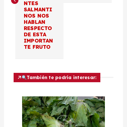
g
NTES
SALMANTI
a
NOS NOS
HABLAN
c
RESPECTO
DE ESTA
IMPORTAN
i
TE FRUTO
ó
n
También te podría interesar:
d
e
e