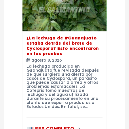
n
t
r
¿La lechuga de #Guanajuato
a
estaba detrás del brote de
Cyclospora? Esto encontraron
en las pruebas
d
agosto 8, 2026
La lechuga producida en
a
Guanajuato fue revisada después
de que surgiera una alerta por
casos de Cyclospora, un parásito
s
que puede causar diarrea y otros
problemas estomacales. La
Cofepris tomó muestras de
lechuga y del agua utilizada
durante su procesamiento en una
planta que exporta productos a
Estados Unidos. En total, se…
LEER COMPLETO