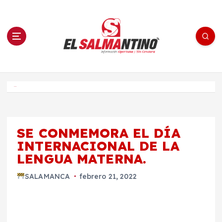
S
a
l
t
a
r
a
l
c
o
El Salmantino - medios/noticias/editorial
n
t
e
Inicio
n
i
d
o
SE CONMEMORA EL DÍA
INTERNACIONAL DE LA
LENGUA MATERNA.
SALAMANCA
febrero 21, 2022