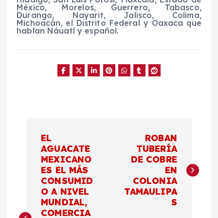
México, Morelos, Guerrero, Tabasco,
Durango, Nayarit, Jalisco, Colima,
Michoacán, el Distrito Federal y Oaxaca que
hablan Náuatl y español.
N
EL
ROBAN
a
AGUACATE
TUBERÍA
MEXICANO
DE COBRE
ES EL MÁS
EN
v
CONSUMID
COLONIA
O A NIVEL
TAMAULIPA
e
MUNDIAL,
S
COMERCIA