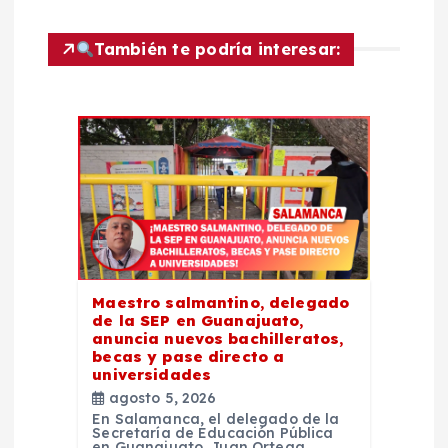
n
d
También te podría interesar:
e
e
n
t
r
Maestro salmantino, delegado
de la SEP en Guanajuato,
anuncia nuevos bachilleratos,
a
becas y pase directo a
universidades
d
agosto 5, 2026
En Salamanca, el delegado de la
Secretaría de Educación Pública
en Guanajuato, Juan Ortega