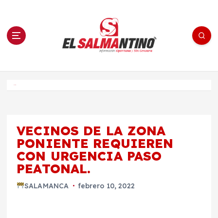
S
a
l
t
a
r
a
l
c
o
El Salmantino - medios/noticias/editorial
n
t
e
Inicio
n
i
d
o
VECINOS DE LA ZONA
PONIENTE REQUIEREN
CON URGENCIA PASO
PEATONAL.
SALAMANCA
febrero 10, 2022