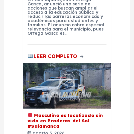
a
Gasca, anunció una serie de
acciones que buscan ampliar el
s
acceso a la educación pública y
reducir las barreras económicas y
académicas para estudiantes y
familias. El anuncio cobra especial
relevancia para el municipio, pues
Ortega Gasca es…
LEER COMPLETO
Masculino es localizado sin
vida en Praderas del Sol
#Salamanca
agosto 5, 2026