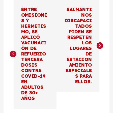
N
ENTRE
SALMANTI
a
OMISIONE
NOS
S Y
DISCAPACI
HERMETIS
TADOS
v
MO, SE
PIDEN SE
APLICÓ
RESPETEN
e
VACUNACI
LOS
ÓN DE
LUGARES
g
REFUERZO
DE
TERCERA
ESTACION
a
DOSIS
AMIENTO
CONTRA
ESPECIALE
c
COVID-19
S PARA
EN
ELLOS.
ADULTOS
i
DE 30+
AÑOS
ó