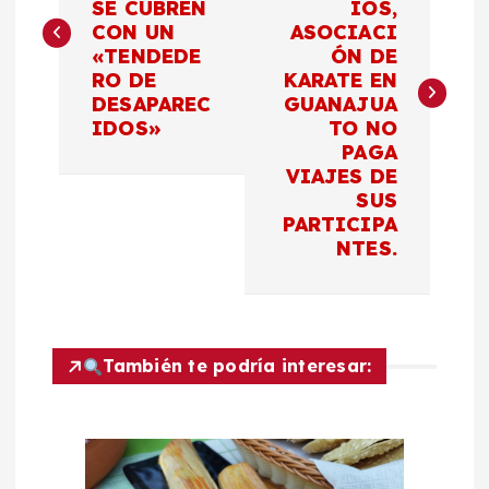
SE CUBREN
IOS,
v
CON UN
ASOCIACI
«TENDEDE
ÓN DE
e
RO DE
KARATE EN
DESAPAREC
GUANAJUA
g
IDOS»
TO NO
PAGA
a
VIAJES DE
SUS
c
PARTICIPA
NTES.
i
ó
También te podría interesar:
n
d