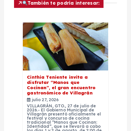
También te podría interesar:
i
ó
n
d
e
e
Cinthia Teniente invita a
disfrutar “Manos que
Cocinan”, el gran encuentro
n
gastronómico de Villagrán
julio 27, 2026
t
VILLAGRÁN, GTO., 27 de julio de
2026.- El Gobierno Municipal de
Villagrán presentó oficialmente el
festival y concurso de cocina
r
tradicional “Manos que Cocinan:
Identidad”, que se llevará a cabo
los días 1 y 2 de agosto, de 2:00 de