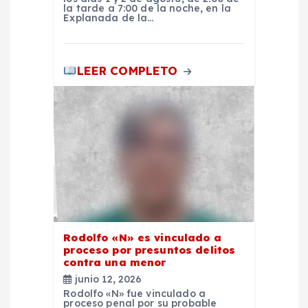
a
la tarde a 7:00 de la noche, en la
Explanada de la…
d
LEER COMPLETO
a
s
Rodolfo «N» es vinculado a
proceso por presuntos delitos
contra una menor
junio 12, 2026
Rodolfo «N» fue vinculado a
proceso penal por su probable