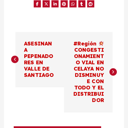
N
ASESINAN
#Región
a
A
CONGESTI
PEPENADO
ONAMIENT
RES EN
O VIAL EN
v
VALLE DE
CELAYA NO
SANTIAGO
DISMINUY
e
E CON
TODO Y EL
g
DISTRIBUI
DOR
a
c