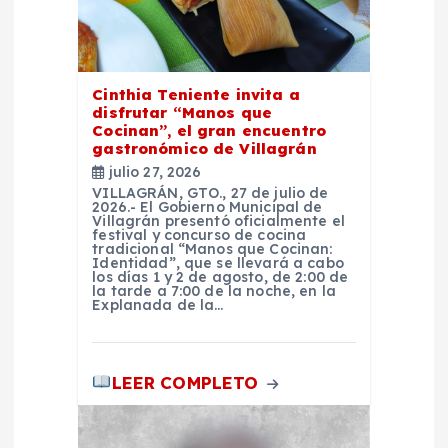
e
n
Cinthia Teniente invita a
disfrutar “Manos que
t
Cocinan”, el gran encuentro
gastronómico de Villagrán
r
julio 27, 2026
VILLAGRÁN, GTO., 27 de julio de
2026.- El Gobierno Municipal de
a
Villagrán presentó oficialmente el
festival y concurso de cocina
tradicional “Manos que Cocinan:
Identidad”, que se llevará a cabo
d
los días 1 y 2 de agosto, de 2:00 de
la tarde a 7:00 de la noche, en la
Explanada de la…
a
s
LEER COMPLETO