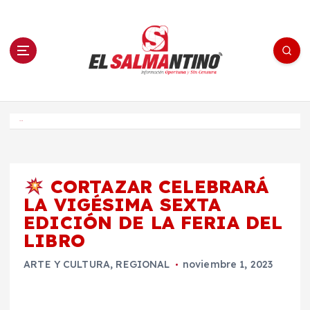
S
a
l
t
a
r
a
l
c
o
El Salmantino - medios/noticias/editorial
n
t
e
Inicio
n
i
d
o
CORTAZAR CELEBRARÁ
LA VIGÉSIMA SEXTA
EDICIÓN DE LA FERIA DEL
LIBRO
ARTE Y CULTURA
,
REGIONAL
noviembre 1, 2023