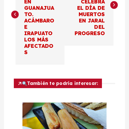
EN
CELEBRA
GUANAJUA
EL DÍA DE
e
TO.
MUERTOS
ACÁMBARO
EN JARAL
g
E
DEL
IRAPUATO
PROGRESO
a
LOS MÁS
AFECTADO
c
S
i
ó
También te podría interesar:
n
d
e