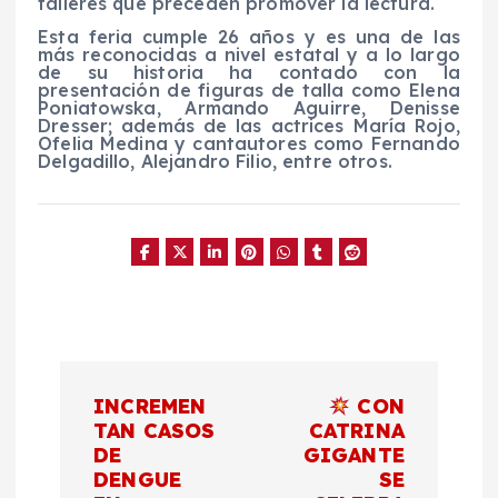
talleres que preceden promover la lectura.
Esta feria cumple 26 años y es una de las
más reconocidas a nivel estatal y a lo largo
de su historia ha contado con la
presentación de figuras de talla como Elena
Poniatowska, Armando Aguirre, Denisse
Dresser; además de las actrices María Rojo,
Ofelia Medina y cantautores como Fernando
Delgadillo, Alejandro Filio, entre otros.
N
INCREMEN
CON
a
TAN CASOS
CATRINA
DE
GIGANTE
DENGUE
SE
v