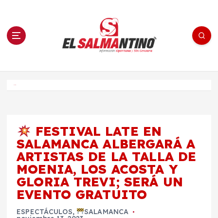
S
a
l
t
a
r
a
l
c
o
El Salmantino - medios/noticias/editorial
n
t
e
Inicio
n
i
d
o
FESTIVAL LATE EN
SALAMANCA ALBERGARÁ A
ARTISTAS DE LA TALLA DE
MOENIA, LOS ACOSTA Y
GLORIA TREVI; SERÁ UN
EVENTO GRATUITO
ESPECTÁCULOS
,
SALAMANCA