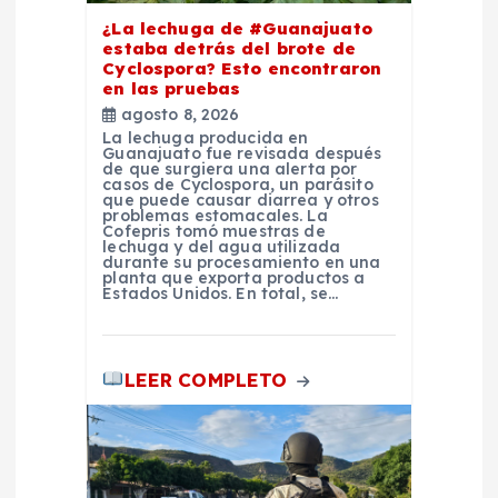
e
¿La lechuga de #Guanajuato
n
estaba detrás del brote de
Cyclospora? Esto encontraron
en las pruebas
t
agosto 8, 2026
La lechuga producida en
r
Guanajuato fue revisada después
de que surgiera una alerta por
casos de Cyclospora, un parásito
que puede causar diarrea y otros
a
problemas estomacales. La
Cofepris tomó muestras de
lechuga y del agua utilizada
d
durante su procesamiento en una
planta que exporta productos a
Estados Unidos. En total, se…
a
s
LEER COMPLETO