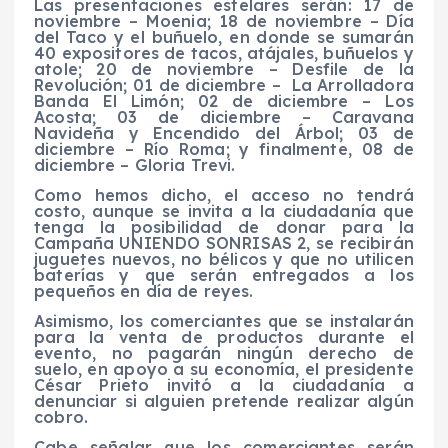
Las presentaciones estelares serán: 17 de
noviembre – Moenia; 18 de noviembre – Día
del Taco y el buñuelo, en donde se sumarán
40 expositores de tacos, atájales, buñuelos y
atole; 20 de noviembre – Desfile de la
Revolución; 01 de diciembre –
La Arrolladora
Banda El Limón; 02 de diciembre – Los
Acosta; 03 de diciembre – Caravana
Navideña y Encendido del Árbol; 03 de
diciembre – Río Roma; y finalmente, 08 de
diciembre – Gloria Trevi.
Como hemos dicho, el acceso no tendrá
costo, aunque se invita a la ciudadanía que
tenga la posibilidad de donar para la
Campaña UNIENDO SONRISAS 2, se recibirán
juguetes nuevos, no bélicos y que no utilicen
baterías y que serán entregados a los
pequeños en día de reyes.
Asimismo, los comerciantes que se instalarán
para la venta de productos durante el
evento, no pagarán ningún derecho de
suelo, en apoyo a su economía, el presidente
César Prieto invitó a la ciudadanía a
denunciar si alguien pretende realizar algún
cobro.
Cabe señalar que los comerciantes serán