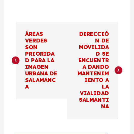
N
ÁREAS
DIRECCIÓ
a
VERDES
N DE
SON
MOVILIDA
PRIORIDA
D SE
v
D PARA LA
ENCUENTR
IMAGEN
A DANDO
e
URBANA DE
MANTENIM
SALAMANC
IENTO A
g
A
LA
VIALIDAD
a
SALMANTI
NA
c
i