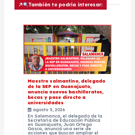
También te podría interesar:
ó
n
d
e
e
Maestro salmantino, delegado
n
de la SEP en Guanajuato,
anuncia nuevos bachilleratos,
t
becas y pase directo a
universidades
agosto 5, 2026
r
En Salamanca, el delegado de la
Secretaría de Educación Pública
en Guanajuato, Juan Ortega
a
Gasca, anunció una serie de
acciones que buscan ampliar el