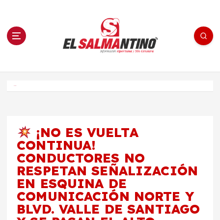
S
a
l
t
a
r
a
l
c
o
El Salmantino - medios/noticias/editorial
n
t
e
Inicio
n
i
d
o
¡NO ES VUELTA
CONTINUA!
CONDUCTORES NO
RESPETAN SEÑALIZACIÓN
EN ESQUINA DE
COMUNICACIÓN NORTE Y
BLVD. VALLE DE SANTIAGO