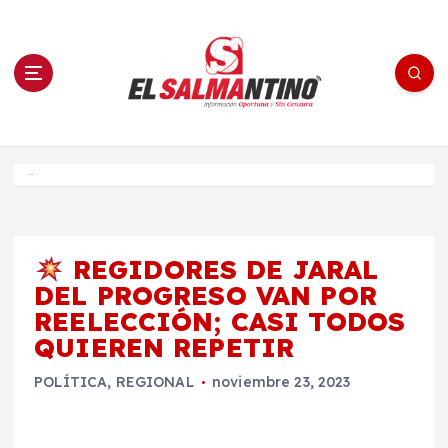
S
a
l
t
a
r
a
l
c
o
El Salmantino - medios/noticias/editorial
n
t
e
Inicio
n
i
d
o
REGIDORES DE JARAL
DEL PROGRESO VAN POR
REELECCIÓN; CASI TODOS
QUIEREN REPETIR
POLÍTICA
,
REGIONAL
noviembre 23, 2023