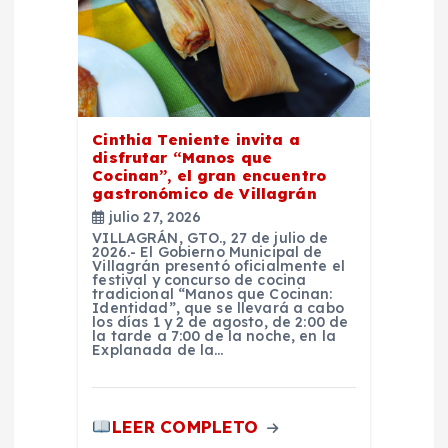
e
e
n
Cinthia Teniente invita a
t
disfrutar “Manos que
Cocinan”, el gran encuentro
gastronómico de Villagrán
r
julio 27, 2026
VILLAGRÁN, GTO., 27 de julio de
a
2026.- El Gobierno Municipal de
Villagrán presentó oficialmente el
festival y concurso de cocina
d
tradicional “Manos que Cocinan:
Identidad”, que se llevará a cabo
los días 1 y 2 de agosto, de 2:00 de
la tarde a 7:00 de la noche, en la
a
Explanada de la…
s
LEER COMPLETO