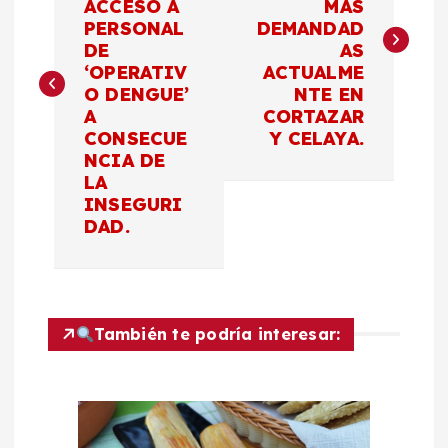
ACCESO A
MÁS
v
PERSONAL
DEMANDAD
DE
AS
e
‘OPERATIV
ACTUALME
O DENGUE’
NTE EN
g
A
CORTAZAR
CONSECUE
Y CELAYA.
a
NCIA DE
LA
c
INSEGURI
DAD.
i
ó
También te podría interesar:
n
d