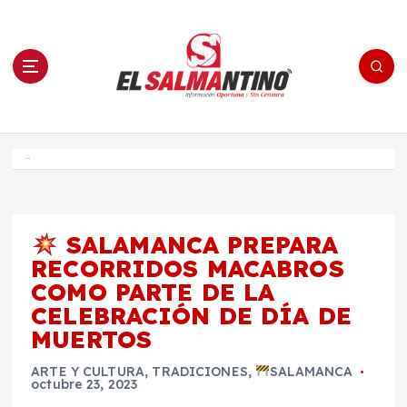
S
a
l
t
a
r
a
l
c
o
El Salmantino - medios/noticias/editorial
n
t
e
Inicio
n
i
d
o
SALAMANCA PREPARA
RECORRIDOS MACABROS
COMO PARTE DE LA
CELEBRACIÓN DE DÍA DE
MUERTOS
ARTE Y CULTURA
,
TRADICIONES
,
SALAMANCA
octubre 23, 2023