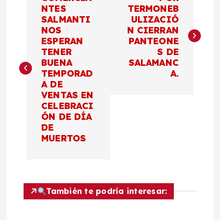
a
NTES
TERMONEB
SALMANTI
ULIZACIÓ
NOS
N CIERRAN
v
ESPERAN
PANTEONE
TENER
S DE
e
BUENA
SALAMANC
TEMPORAD
A.
g
A DE
VENTAS EN
a
CELEBRACI
ÓN DE DÍA
c
DE
MUERTOS
i
ó
También te podría interesar:
n