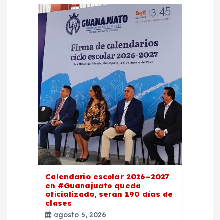
d
e
e
n
t
r
a
d
Calendario escolar 2026–2027
en #Guanajuato queda
oficializado, serán 190 días de
a
clases
agosto 6, 2026