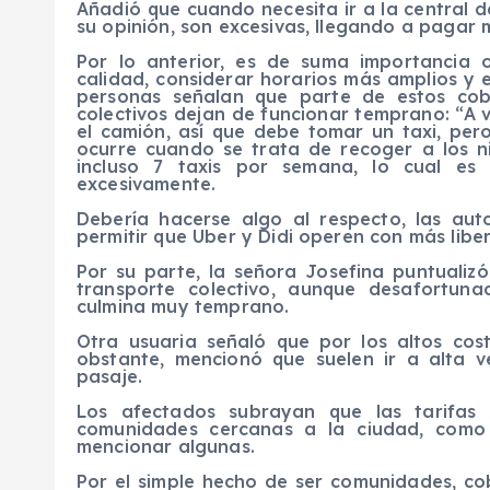
Añadió que cuando necesita ir a la central d
su opinión, son excesivas, llegando a pagar
Por lo anterior, es de suma importancia o
calidad, considerar horarios más amplios y e
personas señalan que parte de estos co
colectivos dejan de funcionar temprano: “A 
el camión, así que debe tomar un taxi, per
ocurre cuando se trata de recoger a los n
incluso 7 taxis por semana, lo cual es
excesivamente.
Debería hacerse algo al respecto, las aut
permitir que Uber y Didi operen con más libe
Por su parte, la señora Josefina puntualiz
transporte colectivo, aunque desafortu
culmina muy temprano.
Otra usuaria señaló que por los altos cost
obstante, mencionó que suelen ir a alta v
pasaje.
Los afectados subrayan que las tarifas
comunidades cercanas a la ciudad, como
mencionar algunas.
Por el simple hecho de ser comunidades, c