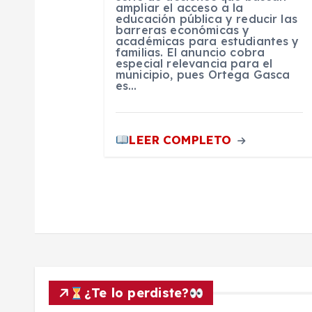
e
ampliar el acceso a la
educación pública y reducir las
barreras económicas y
n
académicas para estudiantes y
familias. El anuncio cobra
especial relevancia para el
municipio, pues Ortega Gasca
t
es…
r
LEER COMPLETO
a
d
a
s
¿Te lo perdiste?