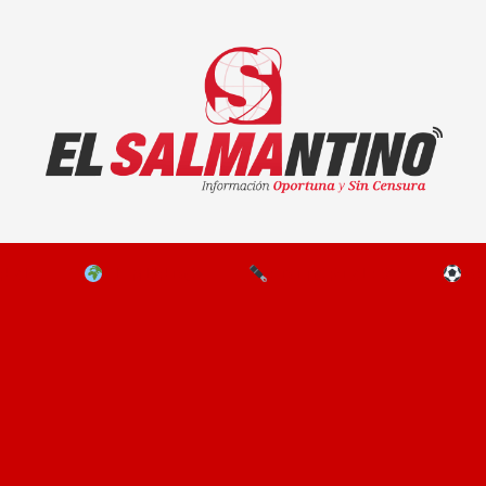
El Salmantino - medios/noticias/editorial
NAL
EL MUNDO
EDITORIALES
D