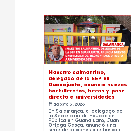
g
a
c
i
ó
Maestro salmantino,
delegado de la SEP en
n
Guanajuato, anuncia nuevos
bachilleratos, becas y pase
directo a universidades
d
agosto 5, 2026
En Salamanca, el delegado de
e
la Secretaría de Educación
Pública en Guanajuato, Juan
Ortega Gasca, anunció una
serie de acciones que buscan