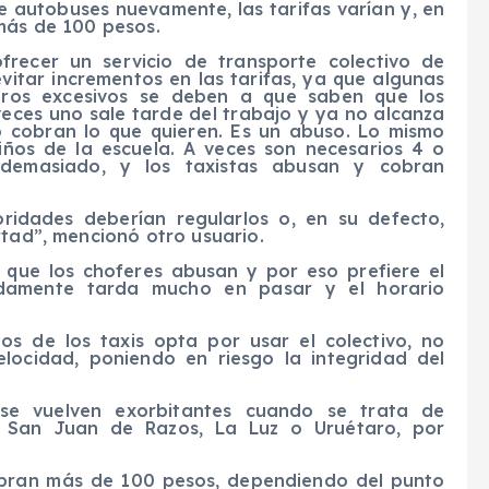
e autobuses nuevamente, las tarifas varían y, en
 más de 100 pesos.
frecer un servicio de transporte colectivo de
vitar incrementos en las tarifas, ya que algunas
bros excesivos se deben a que saben que los
veces uno sale tarde del trabajo y ya no alcanza
o cobran lo que quieren. Es un abuso. Lo mismo
iños de la escuela. A veces son necesarios 4 o
 demasiado, y los taxistas abusan y cobran
oridades deberían regularlos o, en su defecto,
rtad”, mencionó otro usuario.
ó que los choferes abusan y por eso prefiere el
nadamente tarda mucho en pasar y el horario
os de los taxis opta por usar el colectivo, no
elocidad, poniendo en riesgo la integridad del
 se vuelven exorbitantes cuando se trata de
 San Juan de Razos, La Luz o Uruétaro, por
obran más de 100 pesos, dependiendo del punto