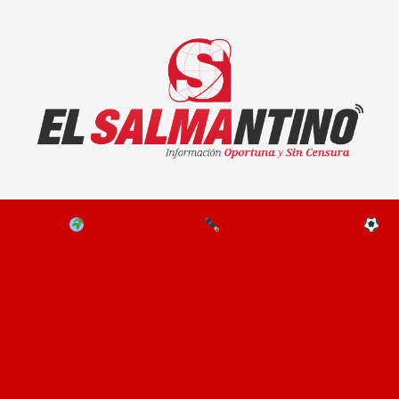
El Salmantino - medios/noticias/editorial
NAL
EL MUNDO
EDITORIALES
D