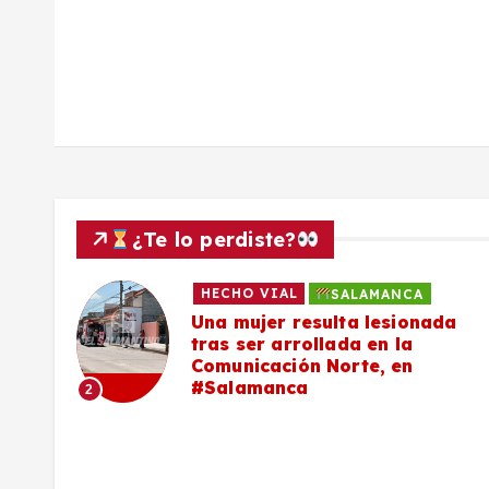
a
d
a
s
¿Te lo perdiste?
HECHO VIAL
SALAMANCA
Una mujer resulta lesionada
es,
tras ser arrollada en la
Comunicación Norte, en
#Salamanca
2