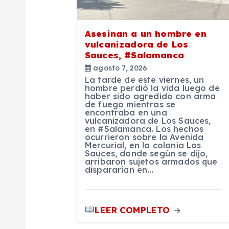
ó
n
Asesinan a un hombre en
vulcanizadora de Los
d
Sauces, #Salamanca
agosto 7, 2026
e
La tarde de este viernes, un
hombre perdió la vida luego de
haber sido agredido con arma
de fuego mientras se
e
encontraba en una
vulcanizadora de Los Sauces,
en #Salamanca. Los hechos
n
ocurrieron sobre la Avenida
Mercurial, en la colonia Los
Sauces, donde según se dijo,
arribaron sujetos armados que
t
dispararían en…
r
LEER COMPLETO