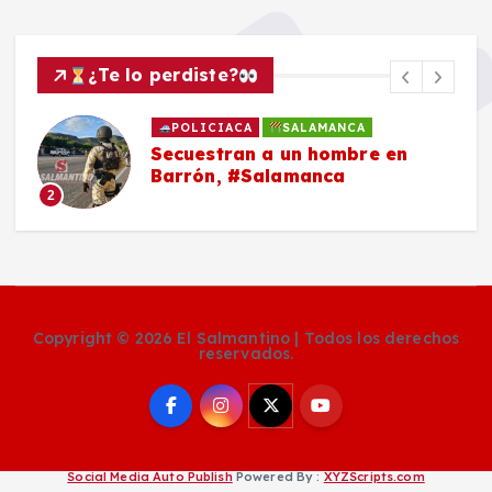
¿Te lo perdiste?
POLICIACA
SALAMANCA
Secuestran a un hombre en
Barrón, #Salamanca
2
Copyright © 2026 El Salmantino | Todos los derechos
reservados.
Social Media Auto Publish
Powered By :
XYZScripts.com