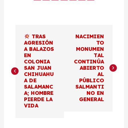
N
TRAS
NACIMIEN
a
AGRESIÓN
TO
A BALAZOS
MONUMEN
EN
TAL
v
COLONIA
CONTINÚA
SAN JUAN
ABIERTO
e
CHIHUAHU
AL
A DE
PÚBLICO
g
SALAMANC
SALMANTI
A; HOMBRE
NO EN
a
PIERDE LA
GENERAL
VIDA
c