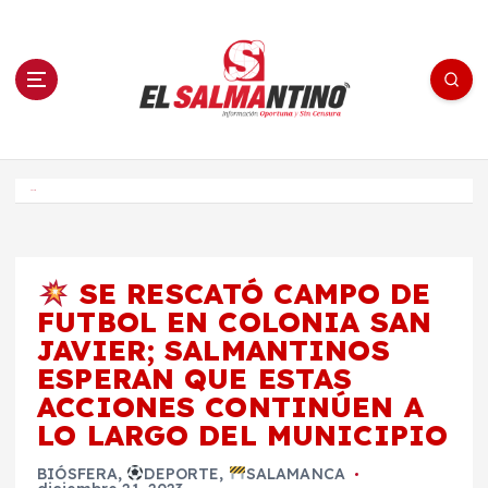
S
a
l
t
a
r
a
l
c
o
El Salmantino - medios/noticias/editorial
n
t
e
Inicio
n
i
d
o
SE RESCATÓ CAMPO DE
FUTBOL EN COLONIA SAN
JAVIER; SALMANTINOS
ESPERAN QUE ESTAS
ACCIONES CONTINÚEN A
LO LARGO DEL MUNICIPIO
BIÓSFERA
,
DEPORTE
,
SALAMANCA