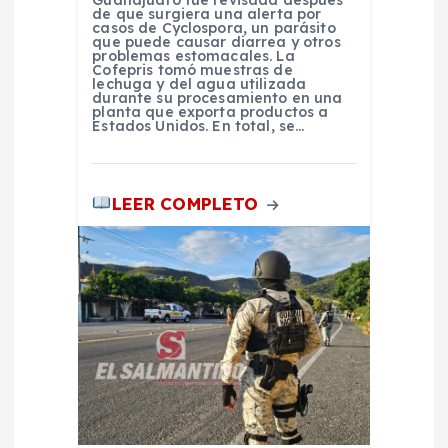
Guanajuato fue revisada después
de que surgiera una alerta por
casos de Cyclospora, un parásito
d
que puede causar diarrea y otros
problemas estomacales. La
Cofepris tomó muestras de
a
lechuga y del agua utilizada
durante su procesamiento en una
planta que exporta productos a
Estados Unidos. En total, se…
s
LEER COMPLETO