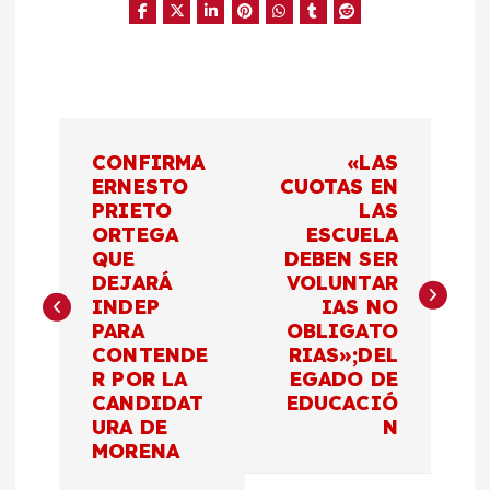
N
CONFIRMA
«LAS
a
ERNESTO
CUOTAS EN
PRIETO
LAS
ORTEGA
ESCUELA
v
QUE
DEBEN SER
DEJARÁ
VOLUNTAR
e
INDEP
IAS NO
PARA
OBLIGATO
g
CONTENDE
RIAS»;DEL
R POR LA
EGADO DE
a
CANDIDAT
EDUCACIÓ
URA DE
N
c
MORENA