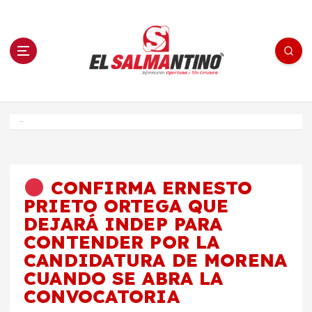
S
a
l
t
a
r
a
l
c
o
El Salmantino - medios/noticias/editorial
n
t
e
Inicio
n
i
d
o
CONFIRMA ERNESTO
PRIETO ORTEGA QUE
DEJARÁ INDEP PARA
CONTENDER POR LA
CANDIDATURA DE MORENA
CUANDO SE ABRA LA
CONVOCATORIA