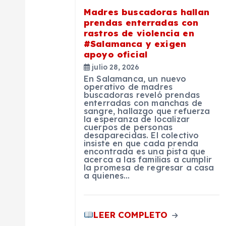
ó
Madres buscadoras hallan
prendas enterradas con
n
rastros de violencia en
#Salamanca y exigen
apoyo oficial
d
julio 28, 2026
En Salamanca, un nuevo
e
operativo de madres
buscadoras reveló prendas
enterradas con manchas de
sangre, hallazgo que refuerza
e
la esperanza de localizar
cuerpos de personas
desaparecidas. El colectivo
n
insiste en que cada prenda
encontrada es una pista que
acerca a las familias a cumplir
la promesa de regresar a casa
t
a quienes…
r
LEER COMPLETO