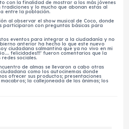
o con la finalidad de mostrar a los más jóvenes
s tradiciones y lo mucho que abonan estas al
a entre la población.
ción al observar el show musical de Coco, donde
s participaron con preguntas básicas para
stos eventos para integrar a la ciudadanía y no
obierno anterior ha hecho lo que este nuevo
 soy ciudadana salmantina que ya no vivo en mi
io…. felicidades!!!’ fueron comentarios que la
 redes sociales.
ncuentro de almas se llevaron a cabo otras
n ciudadana como los autocinemas donde
nos ofrecer sus productos; presentaciones
s macabros; la callejoneada de las ánimas; los