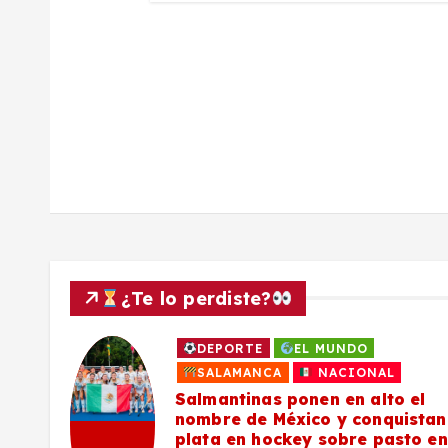
a
d
a
s
¿Te lo perdiste?
DEPORTE
EL MUNDO
a
SALAMANCA
NACIONAL
Salmantinas ponen en alto el
nombre de México y conquistan
plata en hockey sobre pasto en