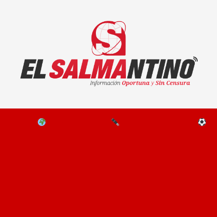
El Salmantino - medios/noticias/editorial
NAL
EL MUNDO
EDITORIALES
D