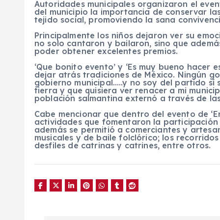
Autoridades municipales organizaron el event
del municipio la importancia de conservar la
tejido social, promoviendo la sana convivenci
Principalmente los niños dejaron ver su emo
no solo cantaron y bailaron, sino que ademá
poder obtener excelentes premios.
‘Que bonito evento’ y ‘Es muy bueno hacer e
dejar atrás tradiciones de México. Ningún g
gobierno municipal…..y no soy del partido sí
tierra y que quisiera ver renacer a mi municip
población salmantina externó a través de las
Cabe mencionar que dentro del evento de ‘E
actividades que fomentaron la participació
además se permitió a comerciantes y artesa
musicales y de baile folclórico; los recorrido
desfiles de catrinas y catrines, entre otros.