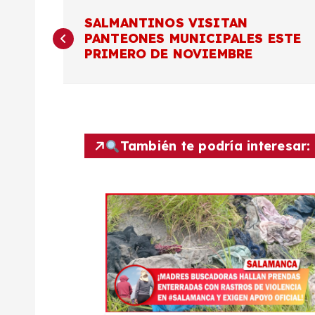
N
SALMANTINOS VISITAN
PANTEONES MUNICIPALES ESTE
a
PRIMERO DE NOVIEMBRE
v
e
También te podría interesar:
g
a
c
i