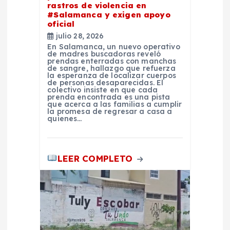
t
rastros de violencia en
#Salamanca y exigen apoyo
oficial
r
julio 28, 2026
En Salamanca, un nuevo operativo
a
de madres buscadoras reveló
prendas enterradas con manchas
de sangre, hallazgo que refuerza
la esperanza de localizar cuerpos
d
de personas desaparecidas. El
colectivo insiste en que cada
prenda encontrada es una pista
a
que acerca a las familias a cumplir
la promesa de regresar a casa a
quienes…
s
LEER COMPLETO