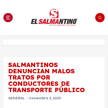
S
a
l
t
a
r
a
l
c
o
El Salmantino - medios/noticias/editorial
n
t
e
Inicio
n
i
d
o
SALMANTINOS
DENUNCIAN MALOS
TRATOS POR
CONDUCTORES DE
TRANSPORTE PÚBLICO
GENERAL
noviembre 3, 2023