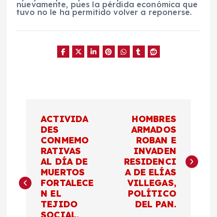
nuevamente, pues la pérdida económica que
tuvo no le ha permitido volver a reponerse.
N
ACTIVIDA
HOMBRES
a
DES
ARMADOS
CONMEMO
ROBAN E
RATIVAS
INVADEN
v
AL DÍA DE
RESIDENCI
MUERTOS
A DE ELÍAS
e
FORTALECE
VILLEGAS,
N EL
POLÍTICO
g
TEJIDO
DEL PAN.
SOCIAL,