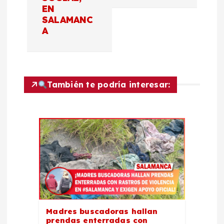
a
EN
SALAMANC
c
A
i
ó
También te podría interesar:
n
d
e
e
n
Madres buscadoras hallan
prendas enterradas con