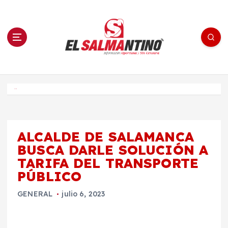
S
a
l
t
a
r
a
l
c
o
El Salmantino - medios/noticias/editorial
n
t
e
Inicio
n
i
d
o
ALCALDE DE SALAMANCA
BUSCA DARLE SOLUCIÓN A
TARIFA DEL TRANSPORTE
PÚBLICO
GENERAL
julio 6, 2023