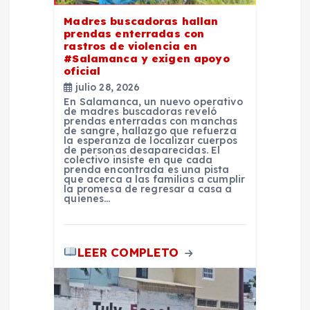
e
Madres buscadoras hallan
prendas enterradas con
n
rastros de violencia en
#Salamanca y exigen apoyo
t
oficial
julio 28, 2026
En Salamanca, un nuevo operativo
r
de madres buscadoras reveló
prendas enterradas con manchas
de sangre, hallazgo que refuerza
a
la esperanza de localizar cuerpos
de personas desaparecidas. El
colectivo insiste en que cada
prenda encontrada es una pista
d
que acerca a las familias a cumplir
la promesa de regresar a casa a
quienes…
a
s
LEER COMPLETO