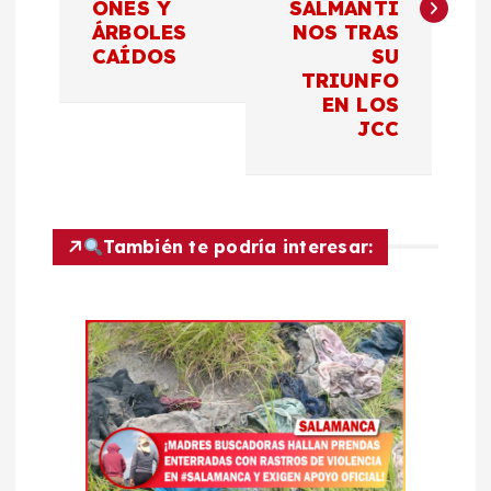
ONES Y
SALMANTI
e
ÁRBOLES
NOS TRAS
CAÍDOS
SU
g
TRIUNFO
EN LOS
a
JCC
c
i
También te podría interesar:
ó
n
d
e