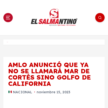
S
a
l
t
a
r
a
l
c
o
El Salmantino - medios/noticias/editorial
n
t
e
Inicio
n
i
d
o
AMLO ANUNCIÓ QUE YA
NO SE LLAMARÁ MAR DE
CORTÉS SINO GOLFO DE
CALIFORNIA
NACIONAL
noviembre 15, 2023