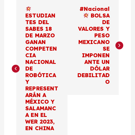
N
#Nacional
a
ESTUDIAN
BOLSA
TES DEL
DE
SABES 18
VALORES Y
v
DE MARZO
PESO
GANAN
MEXICANO
e
COMPETEN
SE
CIA
IMPONEN
g
NACIONAL
ANTE UN
DE
DÓLAR
a
ROBÓTICA
DEBILITAD
Y
O
c
REPRESENT
ARÁN A
MÉXICO Y
i
SALAMANC
A EN EL
ó
WER 2023,
EN CHINA