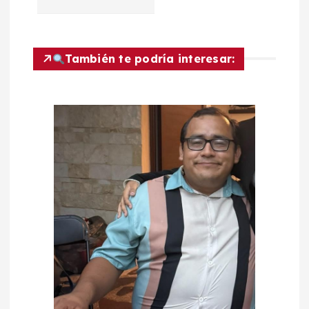
n
d
También te podría interesar:
e
e
n
t
r
a
d
a